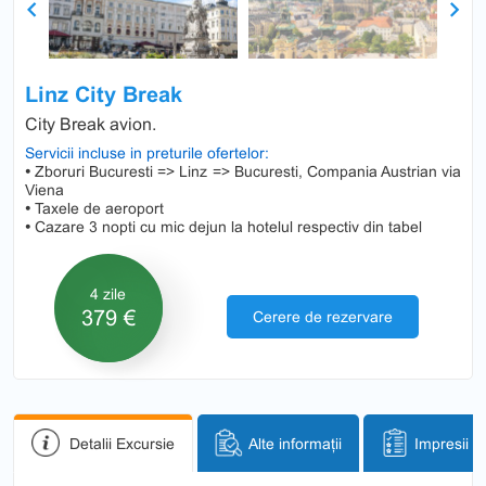
Previous
Next
Linz City Break
City Break avion.
Servicii incluse in preturile ofertelor:
•
Zboruri Bucuresti => Linz => Bucuresti, Compania Austrian via
Viena
•
Taxele de aeroport
•
Cazare 3 nopti cu mic dejun la hotelul respectiv din tabel
4 zile
379 €
Cerere de rezervare
Detalii Excursie
Alte informații
Impresii