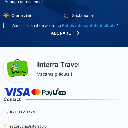
Oferta zilei
Saptamanal
Am citit si sunt de acord cu
Politica de confidentialitate
*
ABONARE
Interra Travel
Vacanță plăcută !
Contact
021 312 3775
rezervari@interra.ro