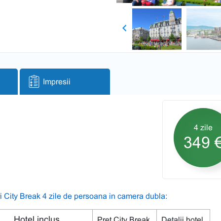
Previous
Impresii
4 zile
349 
i City Break 4 zile de persoana in camera dubla:
Hotel inclus
Pret City Break
Detalii hotel