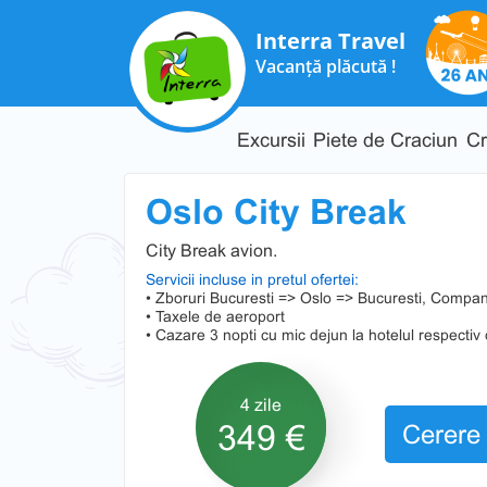
Interra Travel
Vacanță plăcută !
Excursii
Piete de Craciun
Cr
Oslo City Break
City Break avion.
Servicii incluse in pretul ofertei:
• Zboruri Bucuresti => Oslo => Bucuresti, Compa
• Taxele de aeroport
• Cazare 3 nopti cu mic dejun la hotelul respectiv 
4 zile
349 €
Cerere 