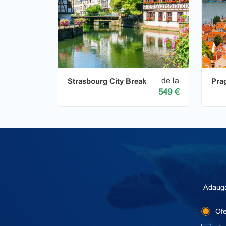
de la
Strasbourg City Break
Pra
549 €
Ofer