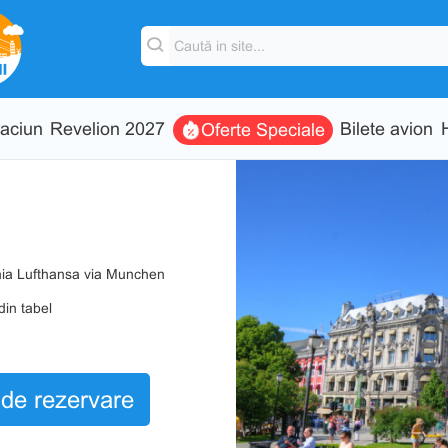
aciun
Revelion 2027
Bilete avion
Oferte Speciale
nia Lufthansa via Munchen
din tabel
de rezervare