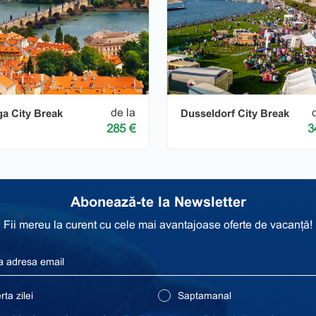
de la
ga City Break
Dusseldorf City Break
285 €
3
Abonează-te la Newsletter
Fii mereu la curent cu cele mai avantajoase oferte de vacanță!
ta zilei
Saptamanal