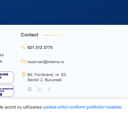
Contact
021 312 3775
lui
ie
rezervari@interra.ro
Bd. Ferdinand, nr. 83,
Sector 2, București
 de acord cu utilizarea
cookie-urilor conform politicilor noastre
.
Web Design