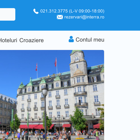
021.312.3775
(L-V 09:00-18:00)
rezervari@interra.ro
Contul meu
Hoteluri
Croaziere