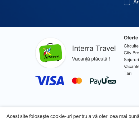
Am
Oferte
Circuite
Interra Travel
City Br
Vacanță plăcută !
Sejururi
Vacant
Țări
Acest site folosește cookie-uri pentru a vă oferi cea mai bună
© 2026 Interra Travel - Toate drepturile rezervate!