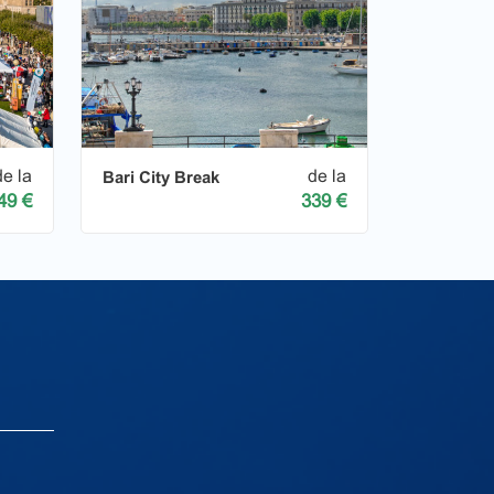
de la
de la
Bari City Break
49 €
339 €