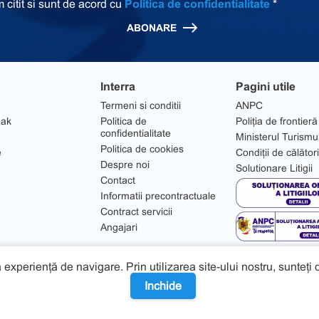
 citit si sunt de acord cu
Politica de confidentialitate
*
ABONARE
Interra
Pagini utile
Termeni si conditii
ANPC
eak
Politica de
Poliția de frontieră
confidentialitate
Ministerul Turismu
Politica de cookies
e
Condiții de călător
Despre noi
Solutionare Litigii
Contact
Informatii precontractuale
Contract servicii
Angajari
 experiență de navigare. Prin utilizarea site-ului nostru, sunteți
Inchide