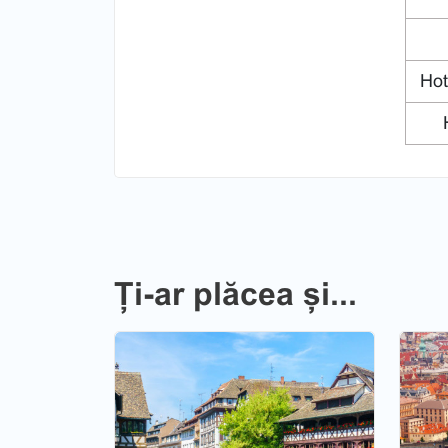
Hot
H
Ți-ar plăcea și...