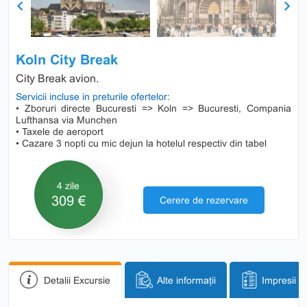
Previous
Next
Koln City Break
City Break avion.
Servicii incluse in preturile ofertelor:
• Zboruri directe Bucuresti => Koln => Bucuresti, Compania
Lufthansa via Munchen
• Taxele de aeroport
• Cazare 3 nopti cu mic dejun la hotelul respectiv din tabel
4 zile
309 €
Cerere de rezervare
Detalii Excursie
Alte informații
Impresii