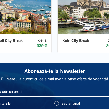
de la
li City Break
Koln City Break
339 €
3
Abonează-te la Newsletter
Fii mereu la curent cu cele mai avantajoase oferte de vacanță!
ta zilei
Saptamanal