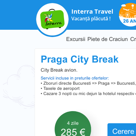
Interra Travel
Vacanță plăcută !
Excursii
Piete de Craciun
Cr
Praga City Break
City Break avion.
Servicii incluse in preturile ofertelor:
• Zboruri directe Bucuresti => Praga => Bucure
• Taxele de aeroport
• Cazare 3 nopti cu mic dejun la hotelul respectiv 
4 zile
285 €
Cerere 