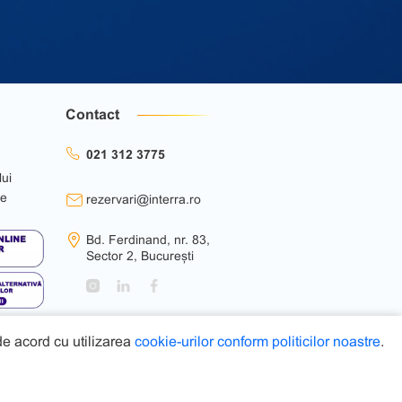
Contact
021 312 3775
lui
ie
rezervari@interra.ro
Bd. Ferdinand, nr. 83,
Sector 2, București
 de acord cu utilizarea
cookie-urilor conform politicilor noastre
.
Web Design