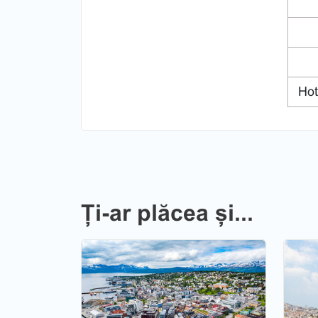
Hot
Ți-ar plăcea și...