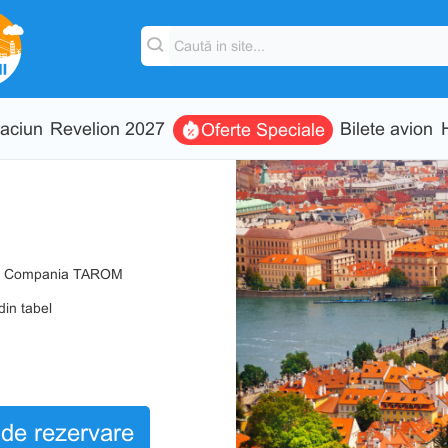
aciun
Revelion 2027
Bilete avion
Oferte Speciale
sti, Compania TAROM
din tabel
de rezervare