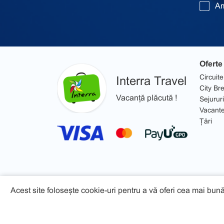
Am
Oferte
Circuite
Interra Travel
City Br
Vacanță plăcută !
Sejururi
Vacant
Țări
Acest site folosește cookie-uri pentru a vă oferi cea mai bună
© 2026 Interra Travel - Toate drepturile rezervate!