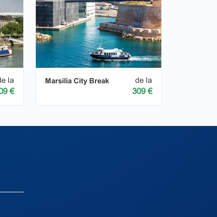
de la
de la
Marsilia City Break
09 €
309 €