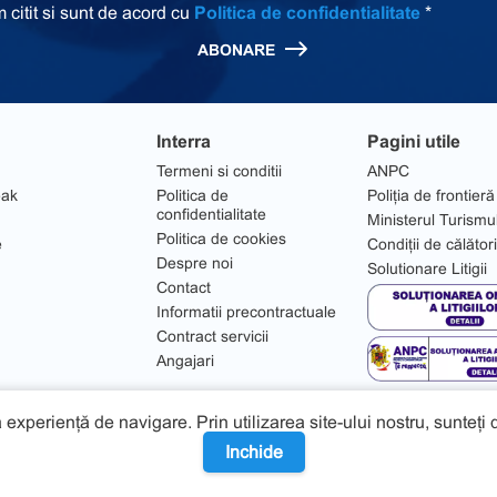
 citit si sunt de acord cu
Politica de confidentialitate
*
ABONARE
Interra
Pagini utile
Termeni si conditii
ANPC
eak
Politica de
Poliția de frontieră
confidentialitate
Ministerul Turismu
Politica de cookies
e
Condiții de călător
Despre noi
Solutionare Litigii
Contact
Informatii precontractuale
Contract servicii
Angajari
 experiență de navigare. Prin utilizarea site-ului nostru, sunteți
Inchide