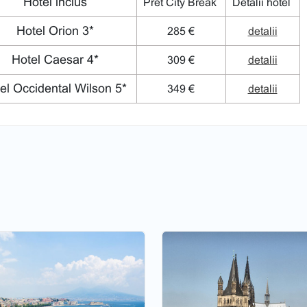
Hotel inclus
Pret City Break
Detalii hotel
Hotel Orion 3*
285 €
detalii
Hotel Caesar 4*
309 €
detalii
el Occidental Wilson 5*
349 €
detalii