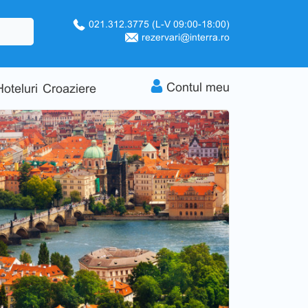
021.312.3775
(L-V 09:00-18:00)
rezervari@interra.ro
Contul meu
Hoteluri
Croaziere