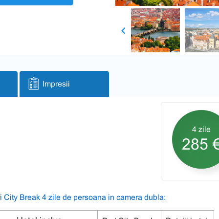
Previous
Impresii
4 zile
285 
i City Break 4 zile de persoana in camera dubla: