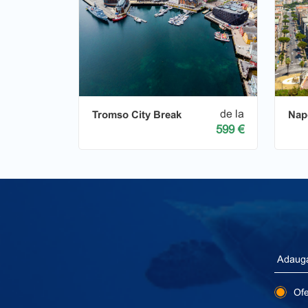
de la
Tromso City Break
Napo
599 €
Ofer