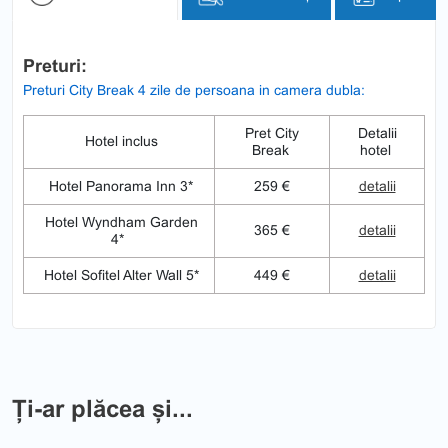
Preturi:
Preturi City Break 4 zile de persoana in camera dubla:
Pret City
Detalii
Hotel inclus
Break
hotel
Hotel Panorama Inn 3*
259 €
detalii
Hotel Wyndham Garden
365 €
detalii
4*
Hotel Sofitel Alter Wall 5*
449 €
detalii
Ți-ar plăcea și...