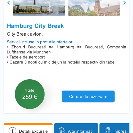
Previous
Next
Hamburg City Break
City Break avion.
Servicii incluse in preturile ofertelor:
• Zboruri Bucuresti => Hamburg => Bucuresti, Compania
Lufthansa via Munchen
• Taxele de aeroport
• Cazare 3 nopti cu mic dejun la hotelul respectiv din tabel
4 zile
259 €
Cerere de rezervare
Detalii Excursie
Alte informații
Impresii