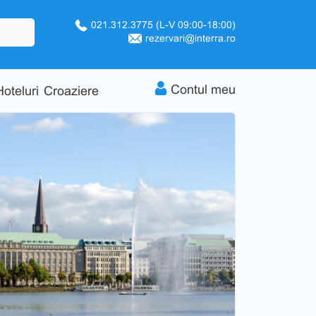
021.312.3775
(L-V 09:00-18:00)
rezervari@interra.ro
Contul meu
Hoteluri
Croaziere