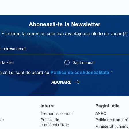
Abonează-te la Newsletter
Fii mereu la curent cu cele mai avantajoase oferte de vacanță!
ta zilei
Saptamanal
 citit si sunt de acord cu
Politica de confidentialitate
*
ABONARE
Interra
Pagini utile
Termeni si conditii
ANPC
eak
Politica de
Poliția de frontieră
confidentialitate
Ministerul Turismu