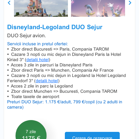
Previous
Next
Disneyland-Legoland DUO Sejur
DUO Sejur avion.
Servicii incluse in pretul ofertei:
•
Zbor direct Bucuresti => Paris, Compania TAROM
•
Cazare 3 nopti cu mic dejun in Disneyland Paris la Hotel
Kiriad 3* (
detalii hotel
)
•
Acces 3 zile in parcuri la Disneyland Paris
•
Zbor direct Paris => Munchen, Compania Air France
•
Cazare 3 nopti cu mic dejun in Legoland la Hotel Legoland
Feriendorf 3* (
detalii hotel
)
•
Acces 2 zile in parc la Legoland
•
Zbor direct Munchen => Bucuresti, Compania TAROM
•
Toate taxele de aeroport
Preturi DUO Sejur: 1.175 €/adult, 799 €/copil (cu 2 adulti in
camera)
7 zile
1175 €
Cerere de rezervare