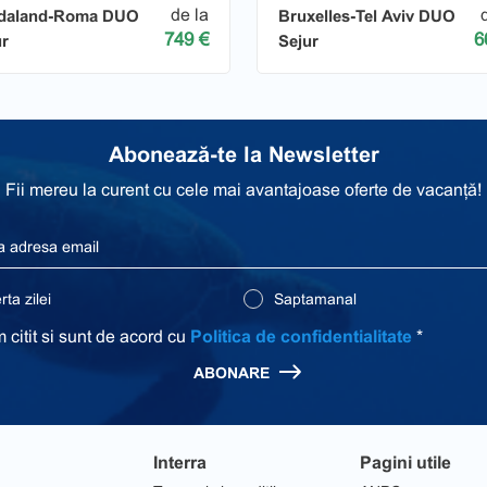
de la
daland-Roma DUO
Bruxelles-Tel Aviv DUO
749 €
6
ur
Sejur
Abonează-te la Newsletter
Fii mereu la curent cu cele mai avantajoase oferte de vacanță!
ta zilei
Saptamanal
 citit si sunt de acord cu
Politica de confidentialitate
*
ABONARE
Interra
Pagini utile