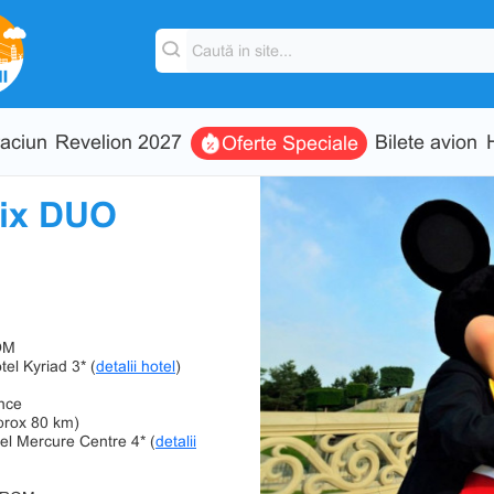
aciun
Revelion 2027
Bilete avion
Oferte Speciale
ix DUO
OM
el Kyriad 3* (
detalii hotel
)
nce
prox 80 km)
el Mercure Centre 4* (
detalii