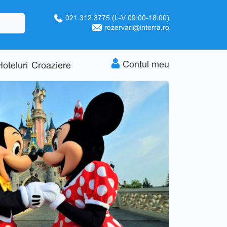
021.312.3775
(L-V 09:00-18:00)
rezervari@interra.ro
Contul meu
Hoteluri
Croaziere