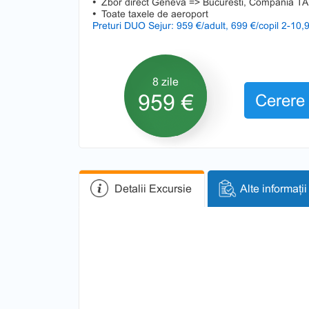
•
Zbor direct Geneva => Bucuresti, Compania 
•
Toate taxele de aeroport
Preturi DUO Sejur: 959 €/adult, 699 €/copil 2-10,9
8 zile
959 €
Cerere 
Detalii Excursie
Alte informații