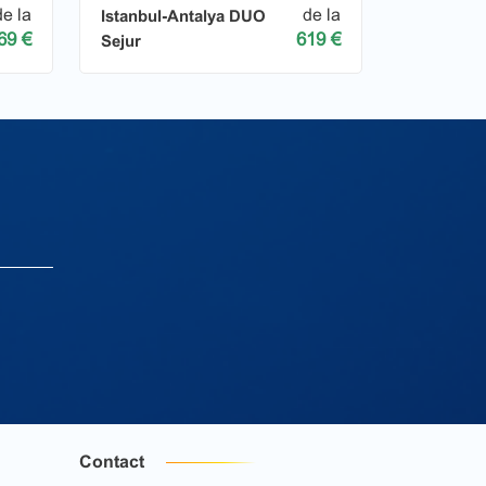
de la
de la
Istanbul-Antalya DUO
69 €
619 €
Sejur
Contact