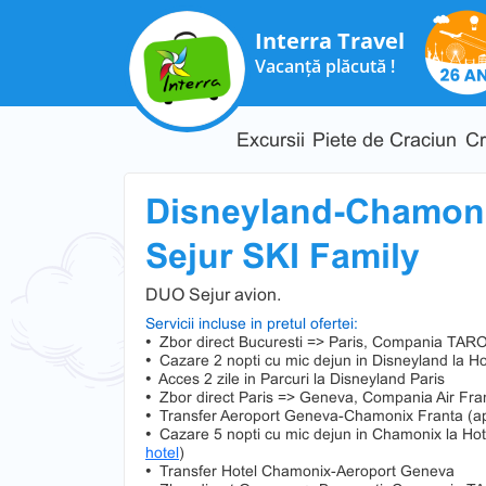
Interra Travel
Vacanță plăcută !
Excursii
Piete de Craciun
Cr
Disneyland-Chamon
Sejur SKI Family
DUO Sejur avion.
Servicii incluse in pretul ofertei:
•
Zbor direct Bucuresti => Paris, Compania TAR
•
Cazare 2 nopti cu mic dejun in Disneyland la Hot
•
Acces 2 zile in Parcuri la Disneyland Paris
•
Zbor direct Paris => Geneva, Compania Air Fra
•
Transfer Aeroport Geneva-Chamonix Franta (a
•
Cazare 5 nopti cu mic dejun in Chamonix la Hot
hotel
)
•
Transfer Hotel Chamonix-Aeroport Geneva