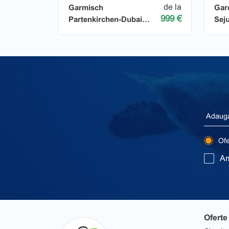
de la
Garmisch
Gar
999 €
Partenkirchen-Dubai
Sej
DUO Sejur
Ofer
Am
Oferte