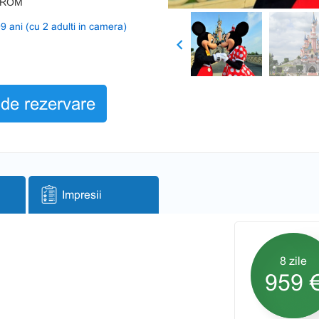
TAROM
9 ani (cu 2 adulti in camera)
Previous
de rezervare
Impresii
8 zile
959 