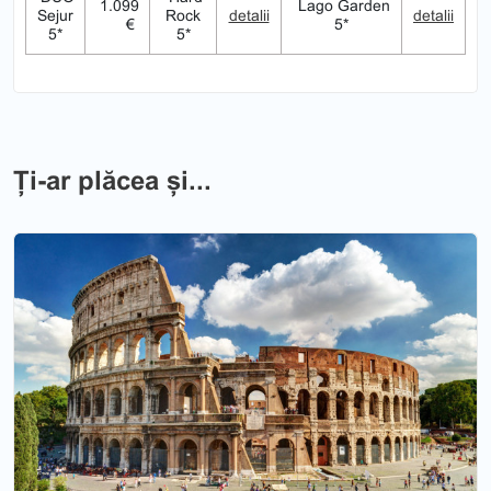
1.099
Lago Garden
Sejur
Rock
detalii
detalii
€
5*
5*
5*
Ți-ar plăcea și...
Previous
Nex