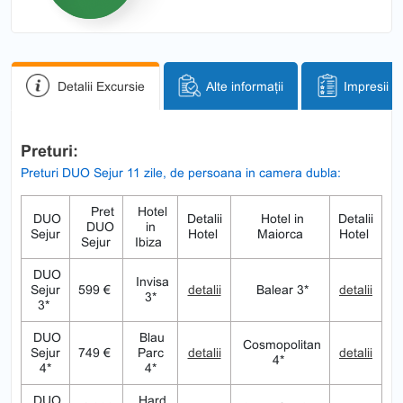
Detalii Excursie
Alte informații
Impresii
Preturi:
Preturi DUO Sejur 11 zile, de persoana in camera dubla:
Pret
Hotel
DUO
Detalii
Hotel in
Detalii
DUO
in
Sejur
Hotel
Maiorca
Hotel
Sejur
Ibiza
DUO
Invisa
Sejur
599 €
detalii
Balear 3*
detalii
3*
3*
DUO
Blau
Cosmopolitan
Sejur
749 €
Parc
detalii
detalii
4*
4*
4*
DUO
Hard