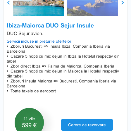
Previous
Next
Ibiza-Maiorca DUO Sejur Insule
DUO Sejur avion.
Servicii incluse in preturile ofertelor:
•
Zboruri Bucuresti => Insula Ibiza, Compania Iberia via
Barcelona
•
Cazare 5 nopti cu mic dejun in Ibiza la Hotelul respectiv din
tabel
•
Zbor direct Ibiza => Palma de Maiorca, Compania Iberia
•
Cazare 5 nopti cu mic dejun in Maiorca la Hotelul respectiv
din tabel
•
Zboruri Insula Maiorca => Bucuresti, Compania Iberia via
Barcelona
•
Toate taxele de aeroport
11 zile
599 €
Cerere de rezervare