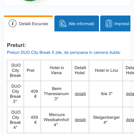
Detalii Excursie
Alte informații
Impresii
Preturi:
Preturi DUO City Break 5 zile, de persoana in camera dubla:
DUO
Hotel in
Detalii
Detal
City
Pret
Hotel in Linz
Viena
Hotel
Hot
Break
DUO
Beim
City
409
Theresianum
detalii
Ibis 3*
detal
Break
€
3*
3*
DUO
Mercure
City
459
Steigenberger
Westbahnhof
detalii
detal
Break
€
4*
4*
4*