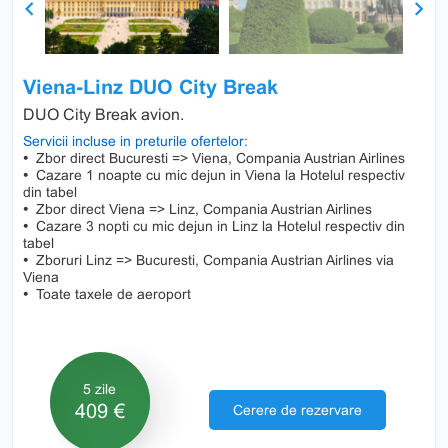
Previous
Next
Viena-Linz DUO City Break
DUO City Break avion.
Servicii incluse in preturile ofertelor:
•
Zbor direct Bucuresti => Viena, Compania Austrian Airlines
•
Cazare 1 noapte cu mic dejun in Viena la Hotelul respectiv
din tabel
•
Zbor direct Viena => Linz, Compania Austrian Airlines
•
Cazare 3 nopti cu mic dejun in Linz la Hotelul respectiv din
tabel
•
Zboruri Linz => Bucuresti, Compania Austrian Airlines via
Viena
•
Toate taxele de aeroport
5 zile
409 €
Cerere de rezervare