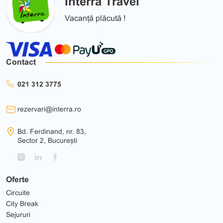
Interra Travel
Vacanță plăcută !
Contact
021 312 3775
rezervari@interra.ro
Bd. Ferdinand, nr. 83,
Sector 2, București
Oferte
Circuite
City Break
Sejururi