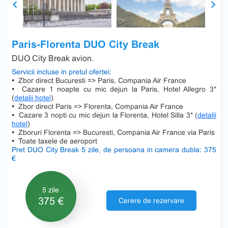
Previous
Next
Paris-Florenta DUO City Break
DUO City Break avion.
Servicii incluse in pretul ofertei:
•
Zbor direct Bucuresti => Paris, Compania Air France
•
Cazare 1 noapte cu mic dejun la Paris, Hotel Allegro 3*
(
detalii hotel
)
•
Zbor direct Paris => Florenta, Compania Air France
•
Cazare 3 nopti cu mic dejun la Florenta, Hotel Silla 3* (
detalii
hotel
)
•
Zboruri Florenta => Bucuresti, Compania Air France via Paris
•
Toate taxele de aeroport
Pret DUO City Break 5 zile, de persoana in camera dubla: 375
€
5 zile
375 €
Cerere de rezervare