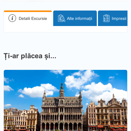
Detalii Excursie
Alte informații
Impresii
Ți-ar plăcea și...
Previous
Nex