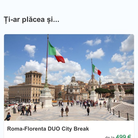
Ți-ar plăcea și...
Previous
Nex
Roma-Florenta DUO City Break
499 €
de la