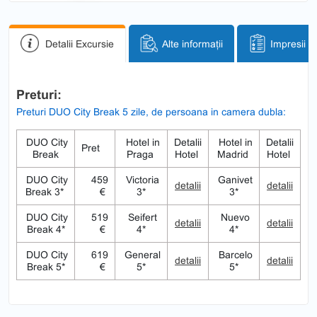
Detalii Excursie
Alte informații
Impresii
Preturi:
Preturi DUO City Break 5 zile, de persoana in camera dubla:
DUO City
Hotel in
Detalii
Hotel in
Detalii
Pret
Break
Praga
Hotel
Madrid
Hotel
DUO City
459
Victoria
Ganivet
detalii
detalii
Break 3*
€
3*
3*
DUO City
519
Seifert
Nuevo
detalii
detalii
Break 4*
€
4*
4*
DUO City
619
General
Barcelo
detalii
detalii
Break 5*
€
5*
5*