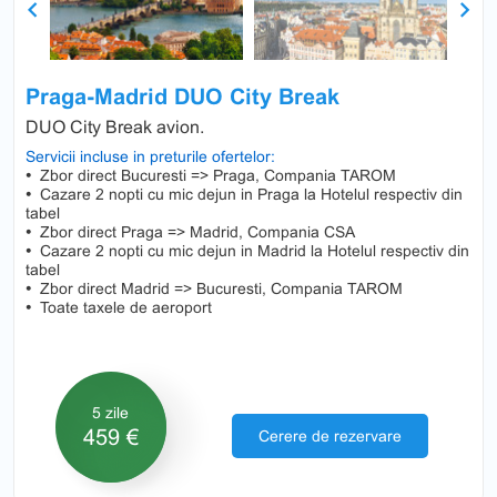
Previous
Next
Praga-Madrid DUO City Break
DUO City Break avion.
Servicii incluse in preturile ofertelor:
•
Zbor direct Bucuresti => Praga, Compania TAROM
•
Cazare 2 nopti cu mic dejun in Praga la Hotelul respectiv din
tabel
•
Zbor direct Praga => Madrid, Compania CSA
•
Cazare 2 nopti cu mic dejun in Madrid la Hotelul respectiv din
tabel
•
Zbor direct Madrid => Bucuresti, Compania TAROM
•
Toate taxele de aeroport
5 zile
459 €
Cerere de rezervare