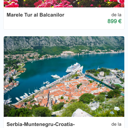
Marele Tur al Balcanilor
de la
899 €
Serbia-Muntenegru-Croatia-
de la