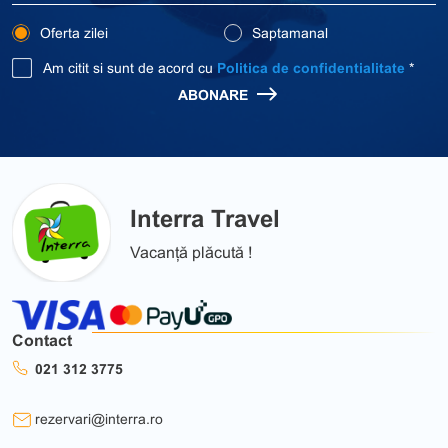
Oferta zilei
Saptamanal
Am citit si sunt de acord cu
Politica de confidentialitate
*
ABONARE
Interra Travel
Vacanță plăcută !
Contact
021 312 3775
rezervari@interra.ro