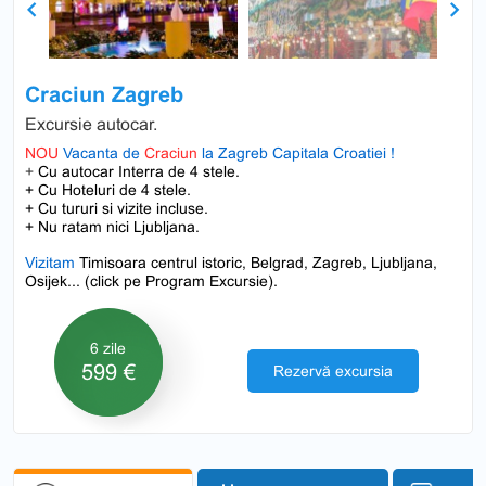
Previous
Next
Craciun Zagreb
Excursie autocar.
NOU
Vacanta de
Craciun
la Zagreb Capitala Croatiei !
+
Cu autocar Interra de 4 stele.
+ Cu Hoteluri de 4 stele.
+ Cu tururi si vizite incluse.
+ Nu ratam nici Ljubljana.
Vizitam
Timisoara centrul istoric, Belgrad, Zagreb, Ljubljana,
Osijek... (click pe Program Excursie).
6 zile
599 €
Rezervă excursia