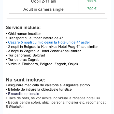
499 €
Copil 2-11 ani
799 €
Adult in camera single
Servicii incluse:
• Ghid roman insotitor
• Transport cu autocar Interra de 4*
•
Cazare 5 nopti cu mic dejun la Hoteluri de 4* astfel:
- 2
nopti in Belgrad la Kpernikus Hotel Prag 4* sau similar
- 3 nopti in Zagreb la Hotel Zonar 4* sai similar
• Tur panoramic Belgrad
• Tur de oras Zagreb
• Vizite la TImisoara, Belgrad, Zagreb, Osijek
Nu sunt incluse:
• Asigurare medicala de calatorie si asigurare storno
• Biletele de intrare la obiectivele turistice
• Excursiile optionale
• Taxe de oras, se vor achita individual la receptia hotelului
• Bacsis pentru soferi, ghizi, personal hotelier etc, recomandat
5 €/turist/zi