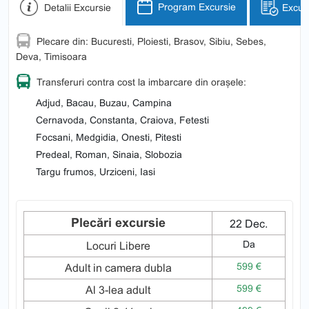
Detalii Excursie
Program Excursie
Excurs
Plecare din: Bucuresti, Ploiesti, Brasov, Sibiu, Sebes,
Deva, Timisoara
Transferuri contra cost la imbarcare din orașele:
Adjud, Bacau, Buzau, Campina
Cernavoda, Constanta, Craiova, Fetesti
Focsani, Medgidia, Onesti, Pitesti
Predeal, Roman, Sinaia, Slobozia
Targu frumos, Urziceni, Iasi
Plecări excursie
22 Dec.
Da
Locuri Libere
599 €
Adult in camera dubla
599 €
Al 3-lea adult