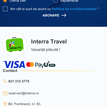
Oferta zilei
Saptamanal
Am citit si sunt de acord cu
Politica de confidentialitate
*
ABONARE
Interra Travel
Vacanță plăcută !
Contact
021 312 3775
rezervari@interra.ro
Bd. Ferdinand, nr. 83,