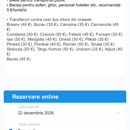
• Bilete pentru transportul public
• Bacsis pentru soferi, ghizi, personal hotelier etc, recomandat
5 €/turist/zi
• Transferuri contra cost dus intors din orasele:
Brasov (40 €), Buzau (30 €), Campina (35 €), Cernavoda (45
€)
Constanta (50 €), Craiova (50 €), Fetesti (45 €), Focsani (35 €)
Iasi (50 €), Medgidia (45 €), Onesti (50 €), Pitesti (35 €)
Ploiesti (30 €), Predeal (40 €), Roman (50 €), Sinaia (35 €)
Slobozia (50 €), Targu frumos (50 €), Urziceni (25 €), Adjud (40
€)
Bacau (45 €)
Rezervare online
Data plecarii
Oras plecare