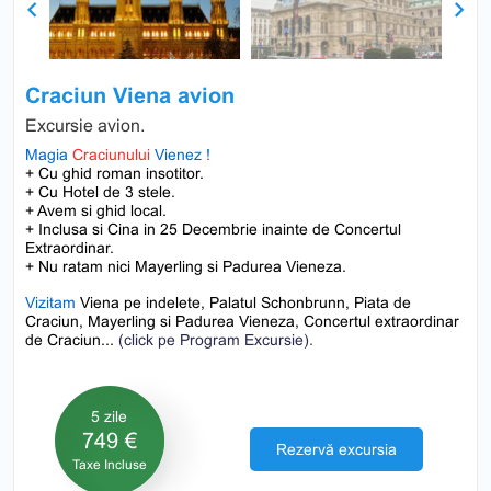
Previous
Next
Craciun Viena avion
Excursie avion.
Magia
Craciunului
Vienez !
+ Cu ghid roman insotitor.
+ Cu Hotel de 3 stele.
+ Avem si ghid local.
+
Inclusa si Cina in 25 Decembrie inainte de Concertul
Extraordinar.
+ Nu ratam nici Mayerling si Padurea Vieneza.
Vizitam
Viena pe indelete, Palatul Schonbrunn, Piata de
Craciun, Mayerling si Padurea Vieneza, Concertul extraordinar
de Craciun...
(click pe Program Excursie).
5 zile
749 €
Rezervă excursia
Taxe Incluse