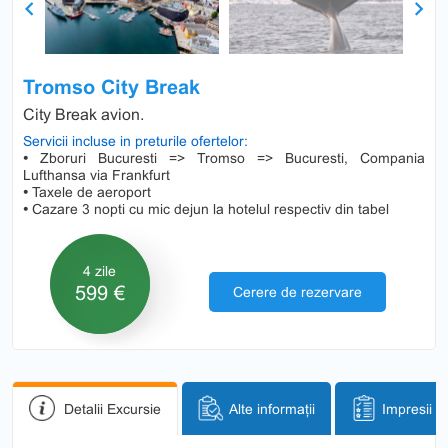
Previous
Next
Tromso City Break
City Break avion.
Servicii incluse in preturile ofertelor:
•
Zboruri Bucuresti => Tromso => Bucuresti, Compania
Lufthansa via Frankfurt
•
Taxele de aeroport
•
Cazare 3 nopti cu mic dejun la hotelul respectiv din tabel
4 zile
599 €
Cerere de rezervare
Detalii Excursie
Alte informații
Impresii