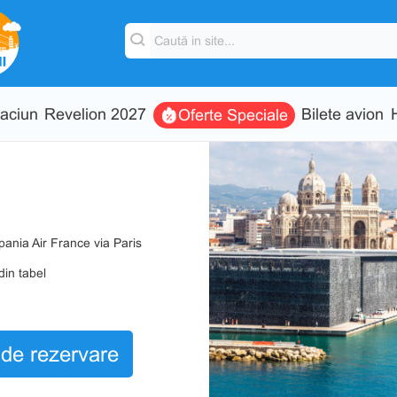
aciun
Revelion 2027
Bilete avion
Oferte Speciale
pania Air France via Paris
din tabel
de rezervare