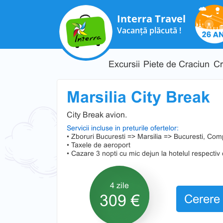
Interra Travel
Vacanță plăcută !
Excursii
Piete de Craciun
Cr
Marsilia City Break
City Break avion.
Servicii incluse in preturile ofertelor:
• Zboruri Bucuresti => Marsilia => Bucuresti, Com
• Taxele de aeroport
• Cazare 3 nopti cu mic dejun la hotelul respectiv 
4 zile
309 €
Cerere 