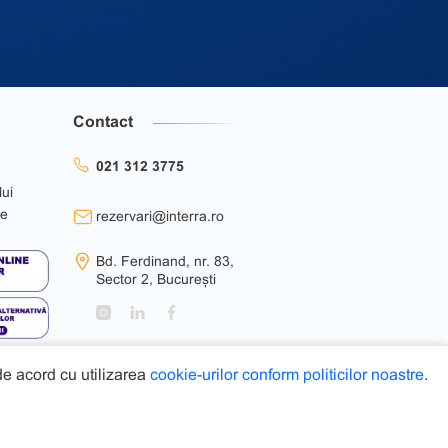
Contact
021 312 3775
lui
ie
rezervari@interra.ro
Bd. Ferdinand, nr. 83,
Sector 2, București
 de acord cu utilizarea
cookie-urilor conform politicilor noastre
.
Web Design