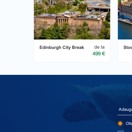
de la
Edinburgh City Break
Sto
499 €
Ofer