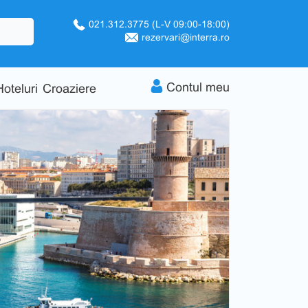
021.312.3775
(L-V 09:00-18:00)
rezervari@interra.ro
Contul meu
Hoteluri
Croaziere