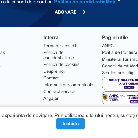
 citit si sunt de acord cu
Politica de confidentialitate
*
ABONARE
Interra
Pagini utile
Termeni si conditii
ANPC
eak
Politica de
Poliția de frontieră
confidentialitate
Ministerul Turismu
Politica de cookies
e
Condiții de călător
Despre noi
Solutionare Litigii
Contact
Informatii precontractuale
Contract servicii
Angajari
 experiență de navigare. Prin utilizarea site-ului nostru, sunteți
Inchide