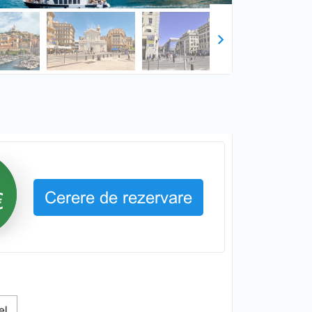
Next
Cerere de rezervare
€
tel