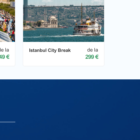
de la
de la
Istanbul City Break
49 €
299 €