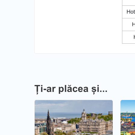
Hote
H
H
Ți-ar plăcea și...