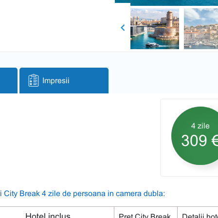
Previous
Impresii
4 zile
309 
i City Break 4 zile de persoana in camera dubla:
Hotel inclus
Pret City Break
Detalii ho