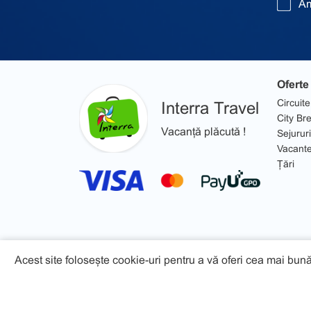
Am
Oferte
Circuite
Interra Travel
City Br
Vacanță plăcută !
Sejururi
Vacant
Țări
Acest site folosește cookie-uri pentru a vă oferi cea mai bună
© 2026 Interra Travel - Toate drepturile rezervate!