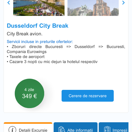
Previous
Next
Dusseldorf City Break
City Break avion.
Servicii incluse in preturile ofertelor:
• Zboruri directe Bucuresti => Dusseldorf => Bucuresti,
Compania Eurowings
• Taxele de aeroport
• Cazare 3 nopti cu mic dejun la hotelul respectiv
4 zile
349 €
Cerere de rezervare
Detalii Excursie
Alte informații
Impresii