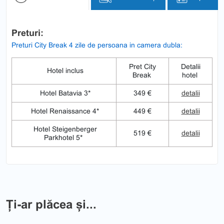
Preturi:
Preturi City Break 4 zile de persoana in camera dubla:
Pret City
Detalii
Hotel inclus
Break
hotel
Hotel Batavia 3*
349 €
detalii
Hotel Renaissance 4*
449 €
detalii
Hotel Steigenberger
519 €
detalii
Parkhotel 5*
Ți-ar plăcea și...