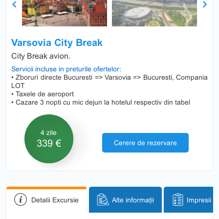
Previous
Next
Varsovia City Break
City Break avion.
Servicii incluse in preturile ofertelor:
• Zboruri directe Bucuresti => Varsovia => Bucuresti, Compania
LOT
• Taxele de aeroport
• Cazare 3 nopti cu mic dejun la hotelul respectiv din tabel
4 zile
339 €
Cerere de rezervare
Detalii Excursie
Alte informații
Impresii