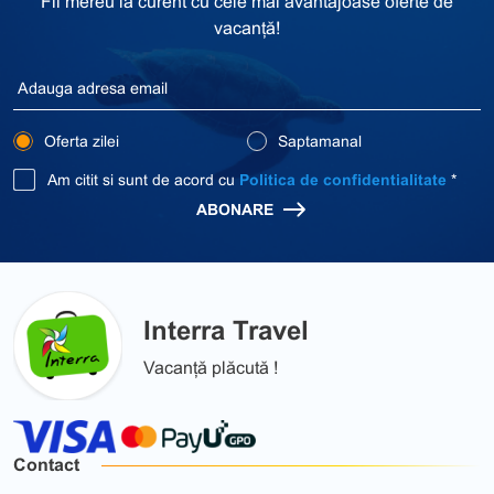
Fii mereu la curent cu cele mai avantajoase oferte de
vacanță!
Oferta zilei
Saptamanal
Am citit si sunt de acord cu
Politica de confidentialitate
*
ABONARE
Interra Travel
Vacanță plăcută !
Contact