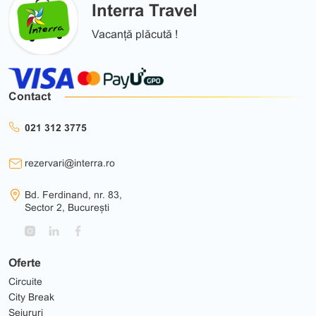
Interra Travel
Vacanță plăcută !
Contact
021 312 3775
rezervari@interra.ro
Bd. Ferdinand, nr. 83,
Sector 2, București
Oferte
Circuite
City Break
Sejururi