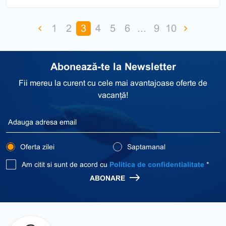
1
2
3
4
5
6
...
9
10
Abonează-te la Newsletter
Fii mereu la curent cu cele mai avantajoase oferte de
vacanță!
Oferta zilei
Saptamanal
Am citit si sunt de acord cu
Politica de confidentialitate
*
ABONARE