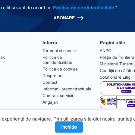
 citit si sunt de acord cu
Politica de confidentialitate
*
ABONARE
Interra
Pagini utile
Termeni si conditii
ANPC
eak
Politica de
Poliția de frontieră
confidentialitate
Ministerul Turismu
Politica de cookies
e
Condiții de călător
Despre noi
Solutionare Litigii
Contact
Informatii precontractuale
Contract servicii
Angajari
 experiență de navigare. Prin utilizarea site-ului nostru, sunteți
Inchide