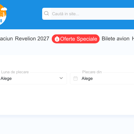
aciun
Revelion 2027
Bilete avion
Oferte Speciale
Luna de plecare
Plecare din