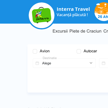
Interra Travel
Vacanță plăcută !
Excursii
Piete de Craciun
Cr
Avion
Autocar
Destinatie