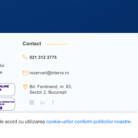
Contact
021 312 3775
lui
ie
rezervari@interra.ro
Bd. Ferdinand, nr. 83,
Sector 2, București
 de acord cu utilizarea
cookie-urilor conform politicilor noastre
.
Web Design