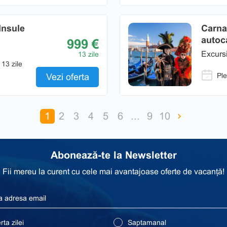
Insule
Carna
autoc
999 €
Excursi
13 zile
 13 zile
Ple
Vezi oferta
1
2
3
4
5
6
...
9
10
Abonează-te la Newsletter
Fii mereu la curent cu cele mai avantajoase oferte de vacanță!
ta zilei
Saptamanal