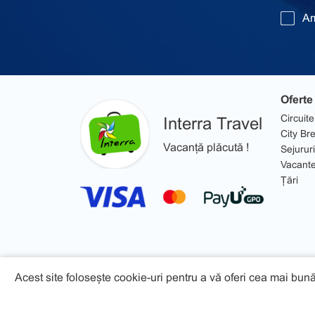
Am
Oferte
Circuite
Interra Travel
City Br
Vacanță plăcută !
Sejururi
Vacant
Țări
Acest site folosește cookie-uri pentru a vă oferi cea mai bună
© 2026 Interra Travel - Toate drepturile rezervate!