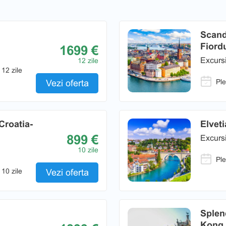
Scand
Fiordu
1699 €
Excursi
12 zile
 12 zile
Ple
Vezi oferta
Croatia-
Elvet
899 €
Excursi
10 zile
Ple
 10 zile
Vezi oferta
Splen
Kong