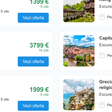
1399 €
Excursi
9 zile
 9 zile
Ple
Vezi oferta
Capit
3799 €
Excursi
16 zile
Ple
Vezi oferta
Grecia
religi
1999 €
Excursi
8 zile
 8 zile
Ple
Vezi oferta