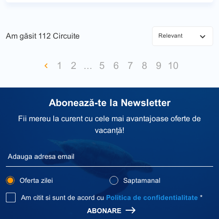
Am găsit
112 Circuite
1
2
...
5
6
7
8
9
10
Abonează-te la Newsletter
Fii mereu la curent cu cele mai avantajoase oferte de
vacanță!
Oferta zilei
Saptamanal
Am citit si sunt de acord cu
Politica de confidentialitate
*
ABONARE