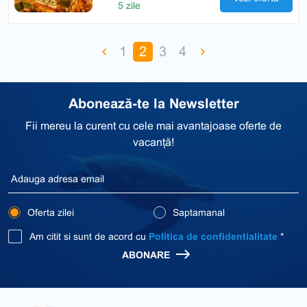
5 zile
1
2
3
4
Abonează-te la Newsletter
Fii mereu la curent cu cele mai avantajoase oferte de
vacanță!
Oferta zilei
Saptamanal
Am citit si sunt de acord cu
Politica de confidentialitate
*
ABONARE