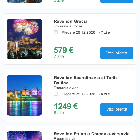
Revelion Grecia
Excursie autocar.
Plecare 29.12.2026
- 7 zile
579 €
Vezi oferta
7 zile
Revelion Scandinavia si Tarile
Baltice
Excursie avion.
Plecare 29.12.2026
- 8 zile
1249 €
Vezi oferta
8 zile
Revelion Polonia Cracovia-Varsovia
Excursie avion.