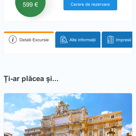
599 €
Cerere de rezervare
Detalii Excursie
Alte informații
Impresii
Ți-ar plăcea și...