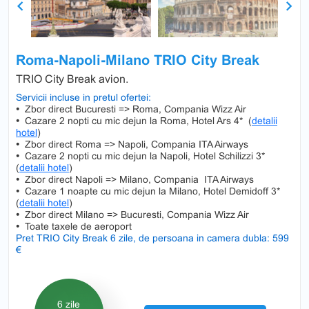
Previous
Next
Roma-Napoli-Milano TRIO City Break
TRIO City Break avion.
Servicii incluse in pretul ofertei:
•
Zbor direct Bucuresti => Roma, Compania Wizz Air
•
Cazare 2 nopti cu mic dejun la Roma, Hotel Ars 4* (
detalii
hotel
)
•
Zbor direct Roma => Napoli, Compania ITA Airways
•
Cazare 2 nopti cu mic dejun la Napoli, Hotel Schilizzi 3*
(
detalii hotel
)
•
Zbor direct Napoli => Milano, Compania ITA Airways
•
Cazare 1 noapte cu mic dejun la Milano, Hotel Demidoff 3*
(
detalii hotel
)
•
Zbor direct Milano => Bucuresti, Compania Wizz Air
•
Toate taxele de aeroport
Pret TRIO City Break 6 zile, de persoana in camera dubla: 599
€
6 zile