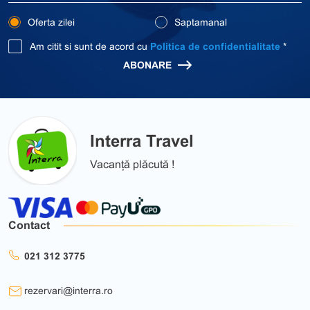
Oferta zilei
Saptamanal
Am citit si sunt de acord cu
Politica de confidentialitate
*
ABONARE
Interra Travel
Vacanță plăcută !
Contact
021 312 3775
rezervari@interra.ro