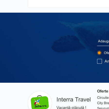
Ofer
Am
Oferte
Circuite
Interra Travel
City Br
Vacanță plăcută !
Sejururi