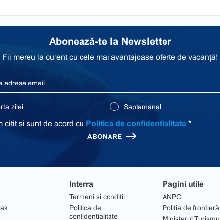
Abonează-te la Newsletter
Fii mereu la curent cu cele mai avantajoase oferte de vacanță!
ta zilei
Saptamanal
 citit si sunt de acord cu
Politica de confidentialitate
*
ABONARE
Interra
Pagini utile
Termeni si conditii
ANPC
eak
Politica de
Poliția de frontieră
confidentialitate
Ministerul Turismu