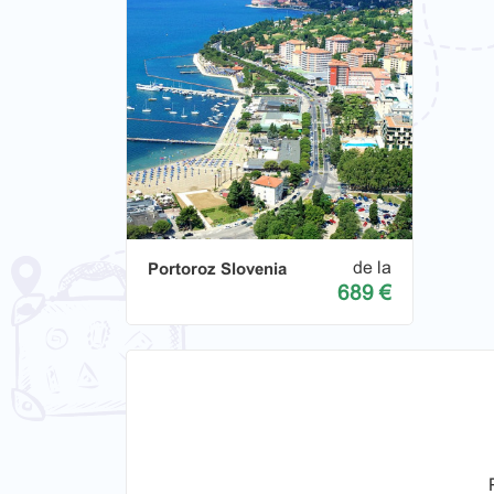
de la
Portoroz Slovenia
689 €