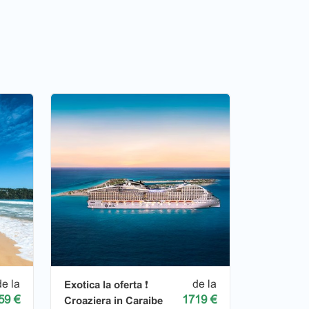
de la
de la
Exotica la oferta ❗️
59 €
1719 €
Croaziera in Caraibe