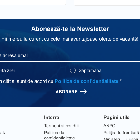
Abonează-te la Newsletter
Fii mereu la curent cu cele mai avantajoase oferte de vacanță!
ta zilei
Saptamanal
 citit si sunt de acord cu
Politica de confidentialitate
*
ABONARE
Interra
Pagini utile
Termeni si conditii
ANPC
eak
Politica de
Poliția de frontieră
confidentialitate
Ministerul Turismu