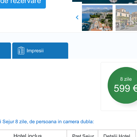
de rezervare
Previous
Impresii
8 zile
599 
i Sejur 8 zile, de persoana in camera dubla:
Hotel inclus
Pret Sejur
Detalii Hotel