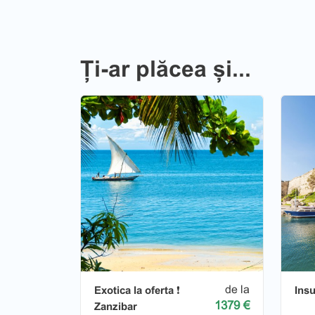
Ți-ar plăcea și...
de la
Exotica la oferta ❗️
Insu
1379 €
Zanzibar