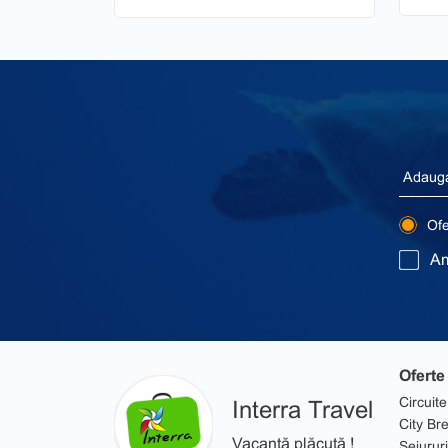
Ofer
Am
Oferte
Circuite
Interra Travel
City Br
Vacanță plăcută !
Sejururi