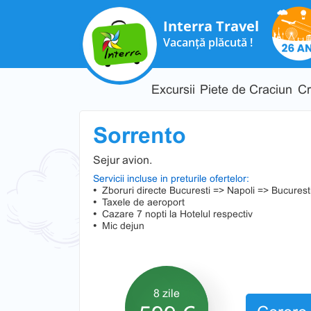
Interra Travel
Vacanță plăcută !
Excursii
Piete de Craciun
Cr
Sorrento
Sejur avion.
Servicii incluse in preturile ofertelor:
•
Zboruri directe Bucuresti => Napoli => Bucurest
•
Taxele de aeroport
•
Cazare 7 nopti la Hotelul respectiv
•
Mic dejun
8 zile