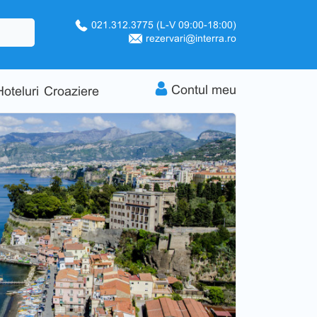
021.312.3775
(L-V 09:00-18:00)
rezervari@interra.ro
Contul meu
Hoteluri
Croaziere