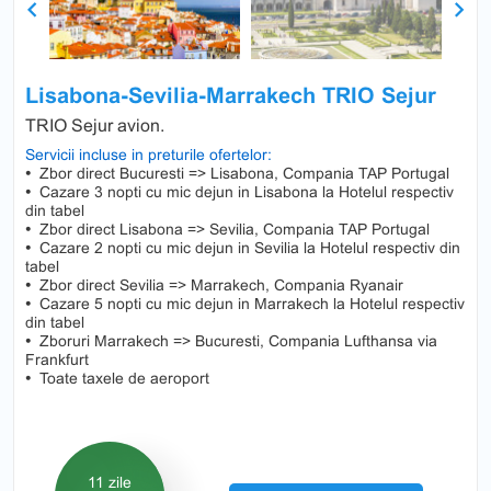
Previous
Next
Lisabona-Sevilia-Marrakech TRIO Sejur
TRIO Sejur avion.
Servicii incluse in preturile ofertelor:
•
Zbor direct Bucuresti => Lisabona, Compania TAP Portugal
•
Cazare 3 nopti cu mic dejun in Lisabona la Hotelul respectiv
din tabel
•
Zbor direct Lisabona => Sevilia, Compania TAP Portugal
•
Cazare 2 nopti cu mic dejun in Sevilia la Hotelul respectiv din
tabel
•
Zbor direct Sevilia => Marrakech, Compania Ryanair
•
Cazare 5 nopti cu mic dejun in Marrakech la Hotelul respectiv
din tabel
•
Zboruri Marrakech => Bucuresti, Compania Lufthansa via
Frankfurt
•
Toate taxele de aeroport
11 zile