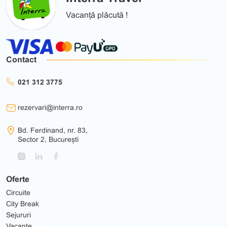
Vacanță plăcută !
Contact
021 312 3775
rezervari@interra.ro
Bd. Ferdinand, nr. 83,
Sector 2, București
Oferte
Circuite
City Break
Sejururi
Vacante