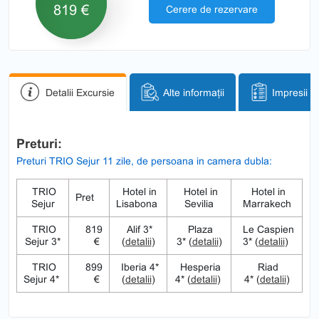
819 €
Cerere de rezervare
Detalii Excursie
Alte informații
Impresii
Preturi:
Preturi TRIO Sejur 11 zile, de persoana in camera dubla:
TRIO
Hotel in
Hotel in
Hotel in
Pret
Sejur
Lisabona
Sevilia
Marrakech
TRIO
819
Alif 3*
Plaza
Le Caspien
Sejur 3*
€
(
detalii
)
3* (
detalii
)
3* (
detalii
)
TRIO
899
Iberia 4*
Hesperia
Riad
Sejur 4*
€
(
detalii
)
4* (
detalii
)
4* (
detalii
)