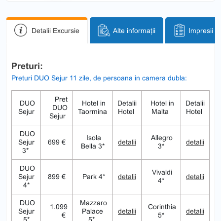
Detalii Excursie
Alte informații
Impresii
Preturi:
Preturi DUO Sejur 11 zile, de persoana in camera dubla:
Pret
DUO
Hotel in
Detalii
Hotel in
Detalii
DUO
Sejur
Taormina
Hotel
Malta
Hotel
Sejur
DUO
Isola
Allegro
Sejur
699 €
detalii
detalii
Bella 3*
3*
3*
DUO
Vivaldi
Sejur
899 €
Park 4*
detalii
detalii
4*
4*
DUO
Mazzaro
1.099
Corinthia
Sejur
Palace
detalii
detalii
€
5*
5*
5*