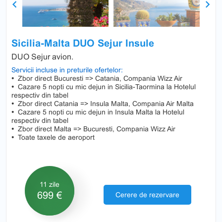
Previous
Next
Sicilia-Malta DUO Sejur Insule
DUO Sejur avion.
Servicii incluse in preturile ofertelor:
•
Zbor direct Bucuresti => Catania, Compania Wizz Air
•
Cazare 5 nopti cu mic dejun in Sicilia-Taormina la Hotelul
respectiv din tabel
•
Zbor direct Catania => Insula Malta, Compania Air Malta
•
Cazare 5 nopti cu mic dejun in Insula Malta la Hotelul
respectiv din tabel
•
Zbor direct Malta => Bucuresti, Compania Wizz Air
•
Toate taxele de aeroport
11 zile
699 €
Cerere de rezervare