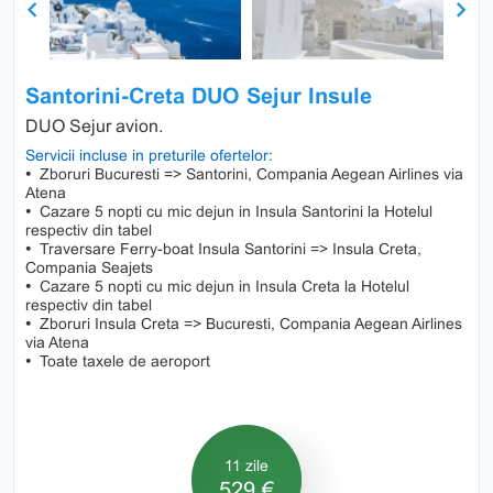
Previous
Next
Santorini-Creta DUO Sejur Insule
DUO Sejur avion.
Servicii incluse in preturile ofertelor:
•
Zboruri Bucuresti => Santorini, Compania Aegean Airlines via
Atena
•
Cazare 5 nopti cu mic dejun in Insula Santorini la Hotelul
respectiv din tabel
•
Traversare Ferry-boat Insula Santorini => Insula Creta,
Compania Seajets
•
Cazare 5 nopti cu mic dejun in Insula Creta la Hotelul
respectiv din tabel
•
Zboruri Insula Creta => Bucuresti, Compania Aegean Airlines
via Atena
•
Toate taxele de aeroport
11 zile
529 €