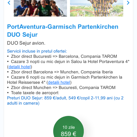
Previous
Next
PortAventura-Garmisch Partenkirchen
DUO Sejur
DUO Sejur avion.
Servicii incluse in pretul ofertei:
•
Zbor direct Bucuresti => Barcelona, Compania TAROM
•
Cazare 3 nopti cu mic dejun in Salou la Hotel Portaventura 4*
(
detalii hotel
)
•
Zbor direct Barcelona => Munchen, Compania Iberia
•
Cazare 6 nopti cu mic dejun in Garmisch Partenkirchen la
Hotel Reissersee 4* (
detalii hotel
)
•
Zbor direct Munchen => Bucuresti, Compania TAROM
•
Toate taxele de aeroport
Preturi DUO Sejur: 859 €/adult, 549 €/copil 2-11,99 ani (cu 2
adulti in camera)
10 zile
859 €