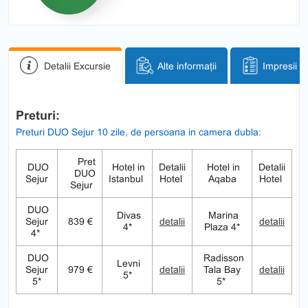
Detalii Excursie
Alte informații
Impresii
Preturi:
Preturi DUO Sejur 10 zile, de persoana in camera dubla:
Pret
DUO
Hotel in
Detalii
Hotel in
Detalii
DUO
Sejur
Istanbul
Hotel
Aqaba
Hotel
Sejur
DUO
Divas
Marina
Sejur
839 €
detalii
detalii
4*
Plaza 4*
4*
DUO
Radisson
Levni
Sejur
979 €
detalii
Tala Bay
detalii
5*
5*
5*