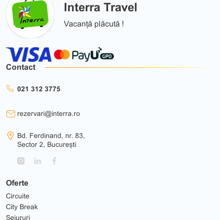
Interra Travel
Vacanță plăcută !
Contact
021 312 3775
rezervari@interra.ro
Bd. Ferdinand, nr. 83,
Sector 2, București
Oferte
Circuite
City Break
Sejururi