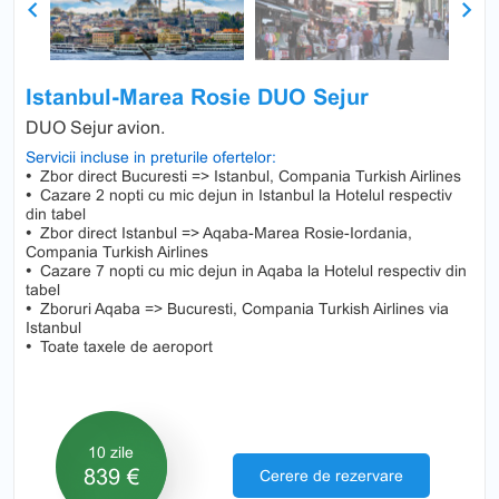
Previous
Next
Istanbul-Marea Rosie DUO Sejur
DUO Sejur avion.
Servicii incluse in preturile ofertelor:
•
Zbor direct Bucuresti => Istanbul, Compania Turkish Airlines
•
Cazare 2 nopti cu mic dejun in Istanbul la Hotelul respectiv
din tabel
•
Zbor direct Istanbul => Aqaba-Marea Rosie-Iordania,
Compania Turkish Airlines
•
Cazare 7 nopti cu mic dejun in Aqaba la Hotelul respectiv din
tabel
•
Zboruri Aqaba => Bucuresti, Compania Turkish Airlines via
Istanbul
•
Toate taxele de aeroport
10 zile
839 €
Cerere de rezervare