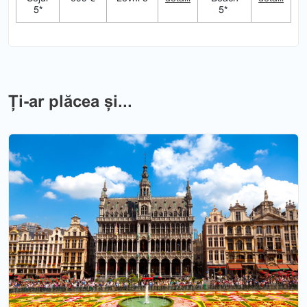
5*
5*
Ți-ar plăcea și...
Previous
Nex