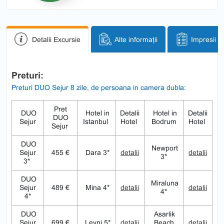
Detalii Excursie
Alte informații
Impresii
Preturi:
Preturi DUO Sejur 8 zile, de persoana in camera dubla:
Pret
DUO
Hotel in
Detalii
Hotel in
Detalii
DUO
Sejur
Istanbul
Hotel
Bodrum
Hotel
Sejur
DUO
Newport
Sejur
455 €
Dara 3*
detalii
detalii
3*
3*
DUO
Miraluna
Sejur
489 €
Mina 4*
detalii
detalii
4*
4*
DUO
Asarlik
Sejur
699 €
Levni 5*
detalii
Beach
detalii