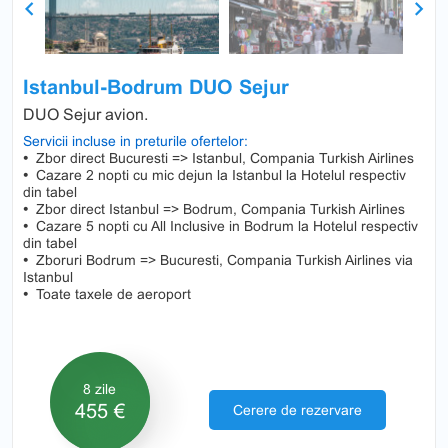
Previous
Next
Istanbul-Bodrum DUO Sejur
DUO Sejur avion.
Servicii incluse in preturile ofertelor:
•
Zbor direct Bucuresti => Istanbul, Compania Turkish Airlines
•
Cazare 2 nopti cu mic dejun la Istanbul la Hotelul respectiv
din tabel
•
Zbor direct Istanbul => Bodrum, Compania Turkish Airlines
•
Cazare 5 nopti cu All Inclusive in Bodrum la Hotelul respectiv
din tabel
•
Zboruri Bodrum => Bucuresti, Compania Turkish Airlines via
Istanbul
•
Toate taxele de aeroport
8 zile
455 €
Cerere de rezervare