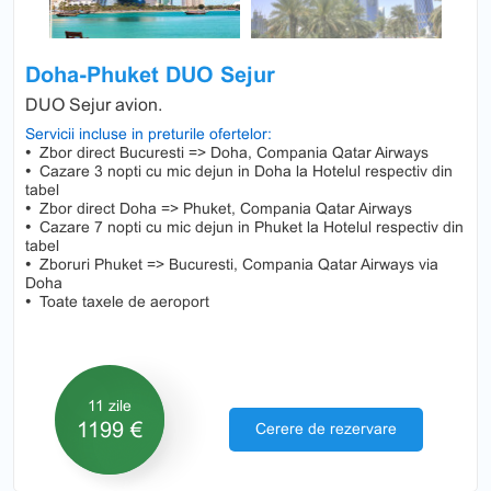
Doha-Phuket DUO Sejur
DUO Sejur avion.
Servicii incluse in preturile ofertelor:
•
Zbor direct Bucuresti => Doha, Compania Qatar Airways
•
Cazare 3 nopti cu mic dejun in Doha la Hotelul respectiv din
tabel
•
Zbor direct Doha => Phuket, Compania Qatar Airways
•
Cazare 7 nopti cu mic dejun in Phuket la Hotelul respectiv din
tabel
•
Zboruri Phuket => Bucuresti, Compania Qatar Airways via
Doha
•
Toate taxele de aeroport
11 zile
1199 €
Cerere de rezervare