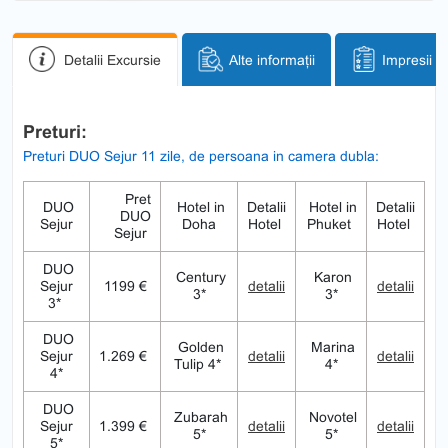
Detalii Excursie
Alte informații
Impresii
Preturi:
Preturi DUO Sejur 11 zile, de persoana in camera dubla:
Pret
DUO
Hotel in
Detalii
Hotel in
Detalii
DUO
Sejur
Doha
Hotel
Phuket
Hotel
Sejur
DUO
Century
Karon
Sejur
1199 €
detalii
detalii
3*
3*
3*
DUO
Golden
Marina
Sejur
1.269 €
detalii
detalii
Tulip 4*
4*
4*
DUO
Zubarah
Novotel
Sejur
1.399 €
detalii
detalii
5*
5*
5*