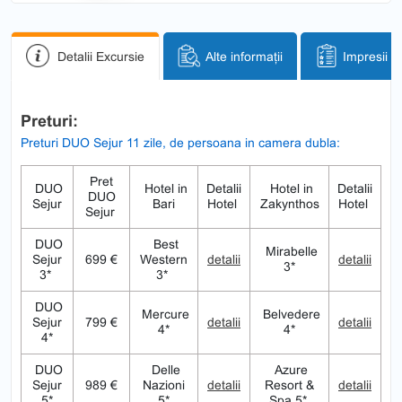
Detalii Excursie
Alte informații
Impresii
Preturi:
Preturi DUO Sejur 11 zile, de persoana in camera dubla:
Pret
DUO
Hotel in
Detalii
Hotel in
Detalii
DUO
Sejur
Bari
Hotel
Zakynthos
Hotel
Sejur
DUO
Best
Mirabelle
Sejur
699 €
Western
detalii
detalii
3*
3*
3*
DUO
Mercure
Belvedere
Sejur
799 €
detalii
detalii
4*
4*
4*
DUO
Delle
Azure
Sejur
989 €
Nazioni
detalii
Resort &
detalii
5*
5*
Spa 5*