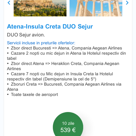
Previous
Next
Atena-Insula Creta DUO Sejur
DUO Sejur avion.
Servicii incluse in preturile ofertelor:
•
Zbor direct Bucuresti => Atena, Compania Aegean Airlines
•
Cazare 2 nopti cu mic dejun in Atena la Hotelul respectiv din
tabel
•
Zbor direct Atena => Heraklion Creta, Compania Aegean
Airlines
•
Cazare 7 nopti cu Mic dejun in Insula Creta la Hotelul
respectiv din tabel (Demipensiune la cel de 5*)
•
Zboruri Creta => Bucuresti, Compania Aegean Airlines via
Atena
•
Toate taxele de aeroport
10 zile
539 €