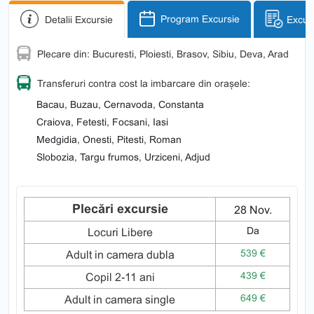
Detalii Excursie
Program Excursie
Excurs
Plecare din: Bucuresti, Ploiesti, Brasov, Sibiu, Deva, Arad
Transferuri contra cost la imbarcare din orașele:
Bacau, Buzau, Cernavoda, Constanta
Craiova, Fetesti, Focsani, Iasi
Medgidia, Onesti, Pitesti, Roman
Slobozia, Targu frumos, Urziceni, Adjud
Plecări excursie
28 Nov.
Da
Locuri Libere
539 €
Adult in camera dubla
439 €
Copil 2-11 ani
649 €
Adult in camera single