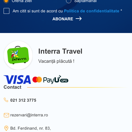
Oferta zilei
Saptamanal
Am citit si sunt de acord cu
Politica de confidentialitate
*
ABONARE
Interra Travel
Vacanță plăcută !
Contact
021 312 3775
rezervari@interra.ro
Bd. Ferdinand, nr. 83,