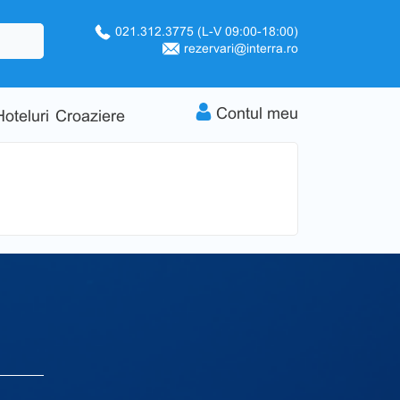
021.312.3775
(L-V 09:00-18:00)
rezervari@interra.ro
Contul meu
Hoteluri
Croaziere