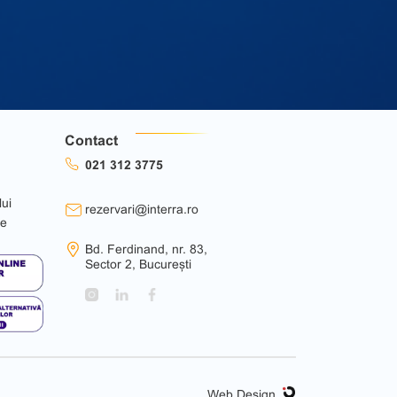
Contact
021 312 3775
lui
rezervari@interra.ro
ie
Bd. Ferdinand, nr. 83,
Sector 2, București
Web Design