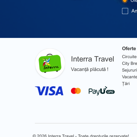
Ofer
Am
Oferte
Circuite
Interra Travel
City Br
Vacanță plăcută !
Sejururi
Vacant
Țări
© 2026 Interra Travel - Toate drepturile rezervate!