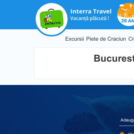
Interra Travel
Vacanță plăcută !
Excursii
Piete de Craciun
Cr
Bucurest