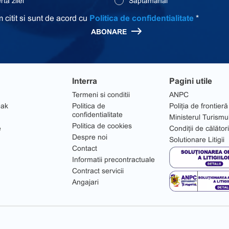
ta zilei
Saptamanal
 citit si sunt de acord cu
Politica de confidentialitate
*
ABONARE
Interra
Pagini utile
Termeni si conditii
ANPC
eak
Politica de
Poliția de frontieră
confidentialitate
Ministerul Turismu
Politica de cookies
e
Condiții de călător
Despre noi
Solutionare Litigii
Contact
Informatii precontractuale
Contract servicii
Angajari