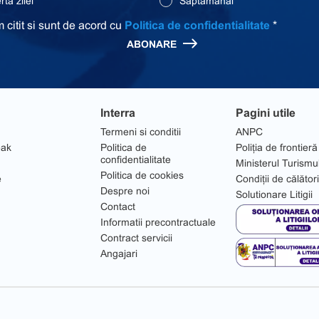
ta zilei
Saptamanal
 citit si sunt de acord cu
Politica de confidentialitate
*
ABONARE
Interra
Pagini utile
Termeni si conditii
ANPC
eak
Politica de
Poliția de frontieră
confidentialitate
Ministerul Turismu
Politica de cookies
e
Condiții de călător
Despre noi
Solutionare Litigii
Contact
Informatii precontractuale
Contract servicii
Angajari