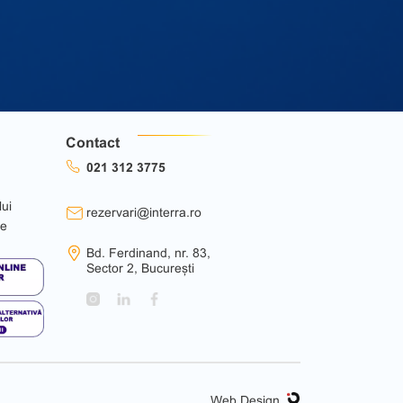
Contact
021 312 3775
lui
rezervari@interra.ro
ie
Bd. Ferdinand, nr. 83,
Sector 2, București
Web Design