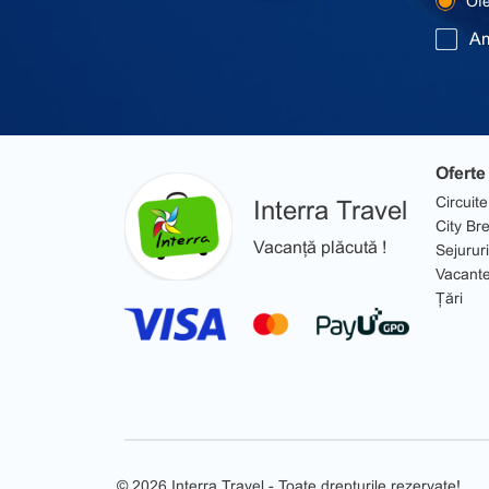
Ofer
Am
Oferte
Circuite
Interra Travel
City Br
Vacanță plăcută !
Sejururi
Vacant
Țări
© 2026 Interra Travel - Toate drepturile rezervate!