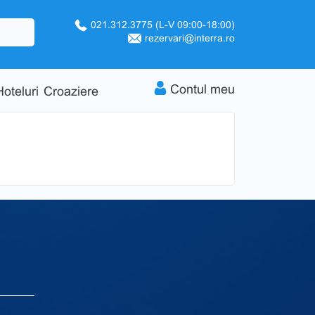
021.312.3775
(L-V 09:00-18:00)
rezervari@interra.ro
Contul meu
Hoteluri
Croaziere