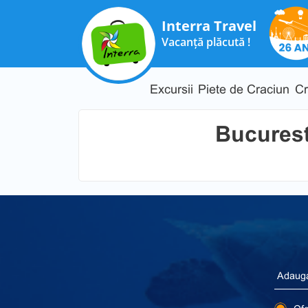
Interra Travel
Vacanță plăcută !
Excursii
Piete de Craciun
Cr
Bucurest