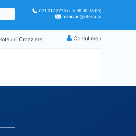
021.312.3775
(L-V 09:00-18:00)
rezervari@interra.ro
Contul meu
Hoteluri
Croaziere