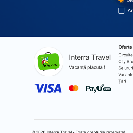
Ofer
Am
Oferte
Circuite
Interra Travel
City Br
Vacanță plăcută !
Sejururi
Vacant
Țări
© 2026 Interra Travel - Toate drepturile rezervate!