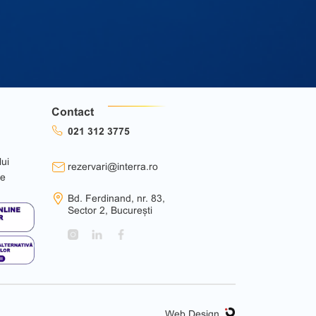
Contact
021 312 3775
lui
rezervari@interra.ro
ie
Bd. Ferdinand, nr. 83,
Sector 2, București
Web Design