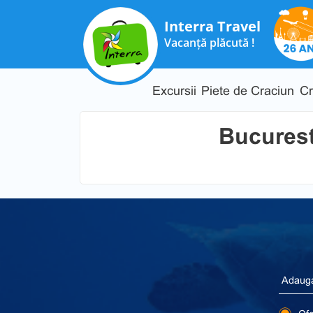
Interra Travel
Vacanță plăcută !
Excursii
Piete de Craciun
Cr
Bucurest