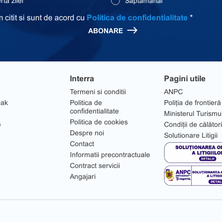
ta zilei
Saptamanal
 citit si sunt de acord cu
Politica de confidentialitate
*
ABONARE
Interra
Pagini utile
Termeni si conditii
ANPC
eak
Politica de
Poliția de frontieră
confidentialitate
Ministerul Turismu
Politica de cookies
e
Condiții de călător
Despre noi
Solutionare Litigii
Contact
Informatii precontractuale
Contract servicii
Angajari