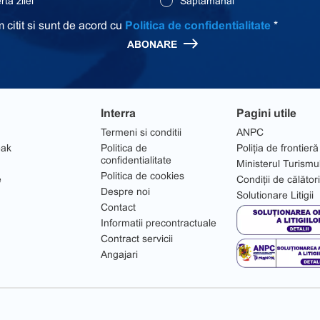
ta zilei
Saptamanal
 citit si sunt de acord cu
Politica de confidentialitate
*
ABONARE
Interra
Pagini utile
Termeni si conditii
ANPC
eak
Politica de
Poliția de frontieră
confidentialitate
Ministerul Turismu
Politica de cookies
e
Condiții de călător
Despre noi
Solutionare Litigii
Contact
Informatii precontractuale
Contract servicii
Angajari