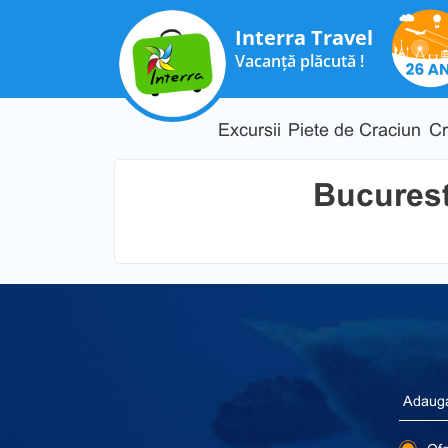
Interra Travel
Vacanță plăcută !
Excursii
Piete de Craciun
Cr
Bucurest