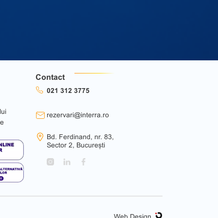
Contact
021 312 3775
lui
rezervari@interra.ro
ie
Bd. Ferdinand, nr. 83,
Sector 2, București
Web Design