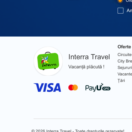
Ofer
Am
Oferte
Circuite
Interra Travel
City Br
Vacanță plăcută !
Sejururi
Vacant
Țări
© 2026 Interra Travel - Toate drepturile rezervate!