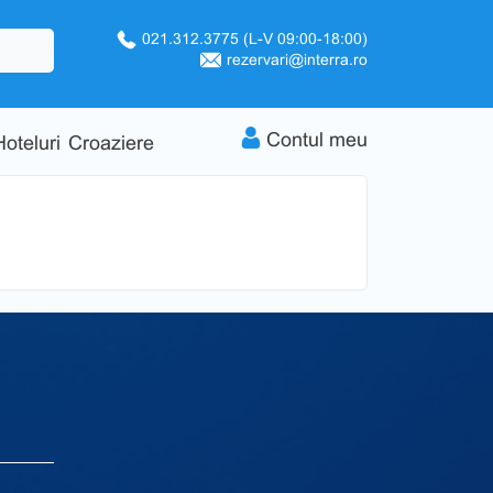
021.312.3775
(L-V 09:00-18:00)
rezervari@interra.ro
Contul meu
Hoteluri
Croaziere