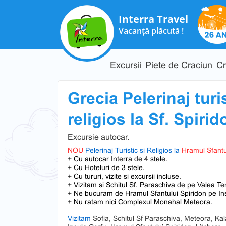
Interra Travel
Vacanță plăcută !
Excursii
Piete de Craciun
Cr
Grecia Pelerinaj turis
religios la Sf. Spirid
Excursie autocar.
NOU
Pelerinaj Turistic si Religios la
Hramul Sfantul
+ Cu autocar Interra de 4 stele.
+ Cu Hoteluri de 3 stele.
+ Cu tururi, vizite si excursii incluse.
+ Vizitam si Schitul Sf. Paraschiva de pe Valea Te
+ Ne bucuram de Hramul Sfantului Spiridon pe In
+ Nu ratam nici Complexul Monahal Meteora.
Vizitam
Sofia, Schitul Sf Paraschiva, Meteora, K