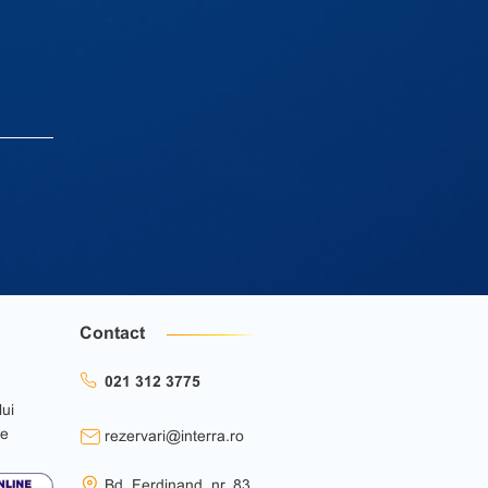
Contact
021 312 3775
lui
ie
rezervari@interra.ro
Bd. Ferdinand, nr. 83,