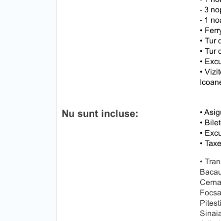
- 3 no
- 1 no
• Fer
• Tur 
• Tur 
• Excu
• Vizi
Icoane
Nu sunt incluse:
• Asig
• Bile
• Excu
• Taxe
• Tran
Bacau 
Cernav
Focsan
Pitest
Sinaia