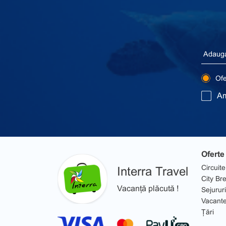
Ofer
Am
Oferte
Circuite
Interra Travel
City Br
Vacanță plăcută !
Sejururi
Vacant
Țări