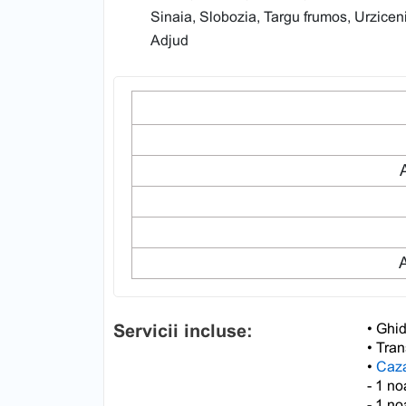
Sinaia, Slobozia, Targu frumos, Urzicen
Adjud
A
Servicii incluse:
• Ghid
• Tran
•
Caza
- 1 no
- 1 no