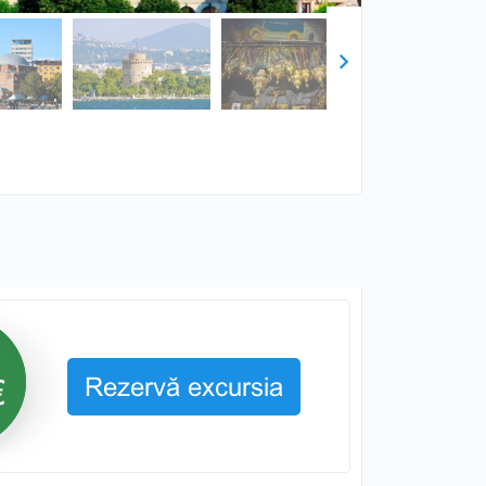
Next
Rezervă excursia
€