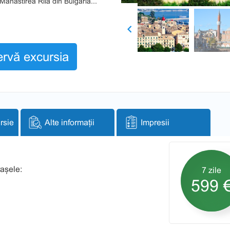
Manastirea Rila din Bulgaria...
Previous
rvă excursia
rsie
Alte informații
Impresii
rașele:
7 zile
599 