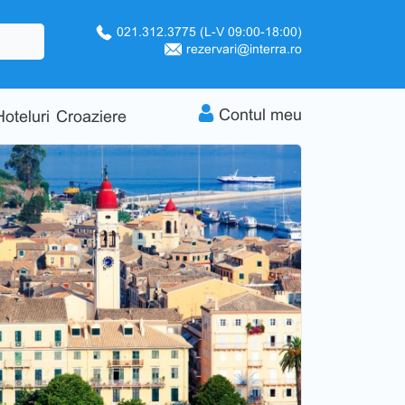
021.312.3775
(L-V 09:00-18:00)
rezervari@interra.ro
Contul meu
Hoteluri
Croaziere