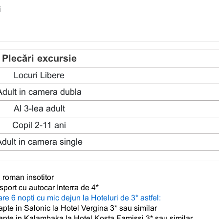
i
Plecări excursie
Locuri Libere
Adult in camera dubla
Al 3-lea adult
Copil 2-11 ani
dult in camera single
 roman insotitor
sport cu autocar Interra de 4*
re 6 nopti cu mic dejun la Hoteluri de 3* astfel:
apte in Salonic la Hotel Vergina 3* sau similar
apte in Kalambaka la Hotel Kosta Famissi 3* sau similar