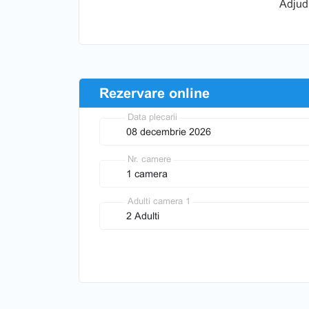
Adjud 
Rezervare online
Data plecarii
Nr. camere
Adulti camera 1