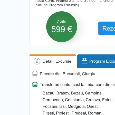
Insula Corfu, Hramul Sfantului Spiridon, Litchoro, 
(click pe Program Excursie).
7 zile
599 €
Reze
Detalii Excursie
Program Excu
Plecare din: Bucuresti, Giurgiu
Transferuri contra cost la imbarcare din o
Bacau, Brasov, Buzau, Campina
Cernavoda, Constanta, Craiova, Fetesti
Focsani, Iasi, Medgidia, Onesti
Pitesti, Ploiesti, Predeal, Roman