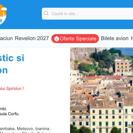
aciun
Revelion 2027
Bilete avion
Oferte Speciale
tic si
on
ui Spiridon !
mbi.
sula Corfu.
alambaka, Metsovo, Ioanina,