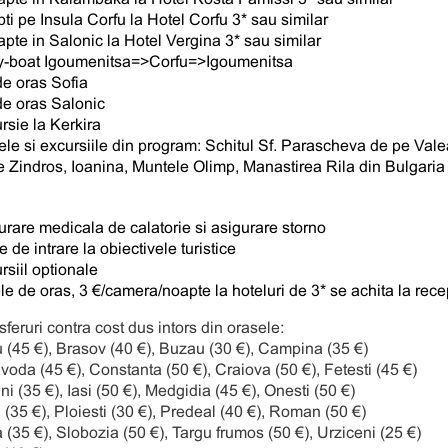
pti pe Insula Corfu la Hotel Corfu 3* sau similar
apte in Salonic la Hotel Vergina 3* sau similar
ry-boat Igoumenitsa=>Corfu=>Igoumenitsa
de oras Sofia
de oras Salonic
rsie la Kerkira
tele si excursiile din program: Schitul Sf. Parascheva de pe Va
 Zindros, Ioanina, Muntele Olimp, Manastirea Rila din Bulgari
urare medicala de calatorie si asigurare storno
te de intrare la obiectivele turistice
rsiil optionale
le de oras, 3 €/camera/noapte la hoteluri de 3* se achita la recep
sferuri contra cost dus intors din orasele:
(45 €), Brasov (40 €), Buzau (30 €), Campina (35 €)
oda (45 €), Constanta (50 €), Craiova (50 €), Fetesti (45 €)
i (35 €), Iasi (50 €), Medgidia (45 €), Onesti (50 €)
i (35 €), Ploiesti (30 €), Predeal (40 €), Roman (50 €)
 (35 €), Slobozia (50 €), Targu frumos (50 €), Urziceni (25 €)