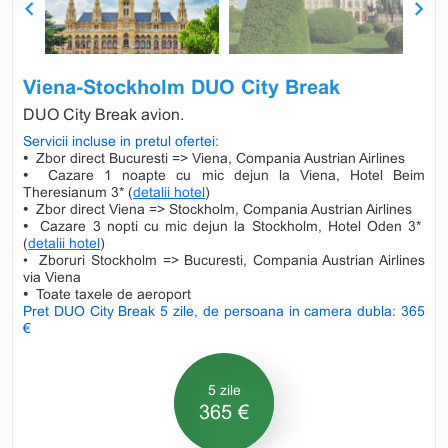
Previous
Next
Viena-Stockholm DUO City Break
DUO City Break avion.
Servicii incluse in pretul ofertei:
•
Zbor direct Bucuresti => Viena, Compania Austrian Airlines
•
Cazare 1 noapte cu mic dejun la Viena, Hotel Beim
Theresianum 3* (
detalii hotel
)
•
Zbor direct Viena => Stockholm, Compania Austrian Airlines
•
Cazare 3 nopti cu mic dejun la Stockholm, Hotel Oden 3*
(
detalii hotel
)
• Zboruri Stockholm => Bucuresti, Compania Austrian Airlines
via Viena
•
Toate taxele de aeroport
Pret DUO City Break 5 zile, de persoana in camera dubla: 365
€
5 zile
365 €