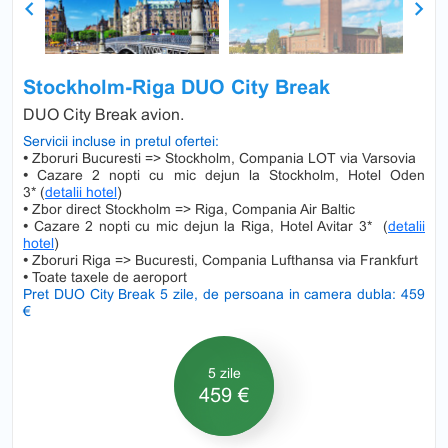
Previous
Next
Stockholm-Riga DUO City Break
DUO City Break avion.
Servicii incluse in pretul ofertei:
•
Zboruri Bucuresti => Stockholm, Compania LOT via Varsovia
•
Cazare 2 nopti cu mic dejun la Stockholm, Hotel Oden
3* (
detalii hotel
)
•
Zbor direct Stockholm => Riga, Compania Air Baltic
•
Cazare 2 nopti cu mic dejun la Riga, Hotel Avitar 3* (
detalii
hotel
)
•
Zboruri Riga => Bucuresti, Compania Lufthansa via Frankfurt
•
Toate taxele de aeroport
Pret DUO City Break 5 zile, de persoana in camera dubla: 459
€
5 zile
459 €