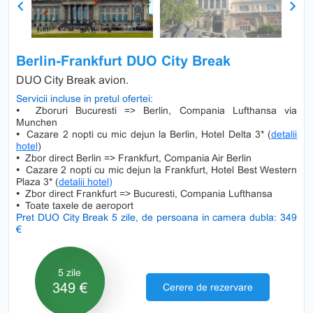
Previous
Next
Berlin-Frankfurt DUO City Break
DUO City Break avion.
Servicii incluse in pretul ofertei:
•
Zboruri Bucuresti => Berlin, Compania Lufthansa via
Munchen
•
Cazare 2 nopti cu mic dejun la Berlin, Hotel Delta 3* (
detalii
hotel
)
•
Zbor direct Berlin => Frankfurt, Compania Air Berlin
•
Cazare 2 nopti cu mic dejun la Frankfurt, Hotel Best Western
Plaza 3* (
detalii hotel
)
•
Zbor direct Frankfurt => Bucuresti, Compania Lufthansa
•
Toate taxele de aeroport
Pret DUO City Break 5 zile, de persoana in camera dubla: 349
€
5 zile
349 €
Cerere de rezervare