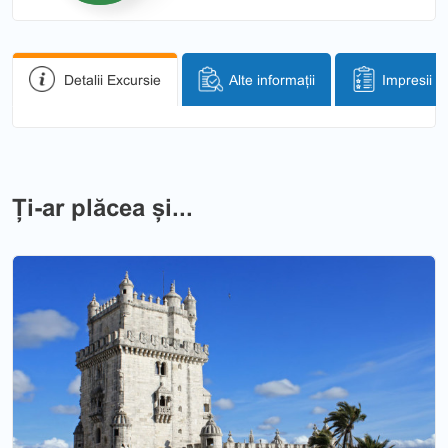
Detalii Excursie
Alte informații
Impresii
Ți-ar plăcea și...