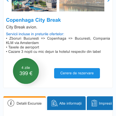
Previous
Next
Copenhaga City Break
City Break avion.
Servicii incluse in preturile ofertelor:
• Zboruri Bucuresti => Copenhaga => Bucuresti, Compania
KLM via Amsterdam
• Taxele de aeroport
• Cazare 3 nopti cu mic dejun la hotelul respectiv din tabel
4 zile
399 €
Cerere de rezervare
Detalii Excursie
Alte informații
Impresii