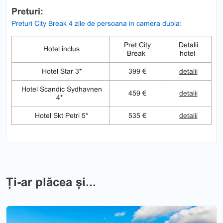
Preturi:
Preturi City Break 4 zile de persoana in camera dubla:
Pret City
Detalii
Hotel inclus
Break
hotel
Hotel Star 3*
399 €
detalii
Hotel Scandic Sydhavnen
459 €
detalii
4*
Hotel Skt Petri 5*
535 €
detalii
Ți-ar plăcea și...