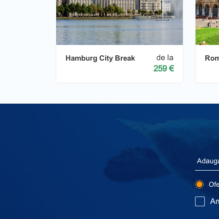
de la
Hamburg City Break
Rom
259 €
Ofer
Am