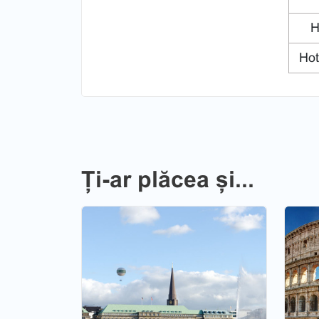
Ho
Hot
Ți-ar plăcea și...