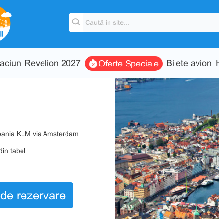
aciun
Revelion 2027
Bilete avion
Oferte Speciale
mpania KLM via Amsterdam
din tabel
de rezervare