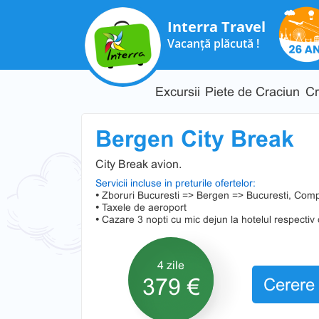
Interra Travel
Vacanță plăcută !
Excursii
Piete de Craciun
Cr
Bergen City Break
City Break avion.
Servicii incluse in preturile ofertelor:
•
Zboruri Bucuresti => Bergen => Bucuresti, Co
•
Taxele de aeroport
•
Cazare 3 nopti cu mic dejun la hotelul respectiv 
4 zile
379 €
Cerere 