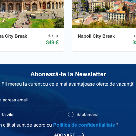
de la
a City Break
Napoli City Break
349 €
3
Abonează-te la Newsletter
Fii mereu la curent cu cele mai avantajoase oferte de vacanță!
ta zilei
Saptamanal
 citit si sunt de acord cu
Politica de confidentialitate
*
ABONARE