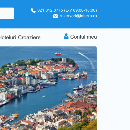
021.312.3775
(L-V 09:00-18:00)
rezervari@interra.ro
Contul meu
Hoteluri
Croaziere