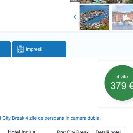
Previous
Impresii
4 zile
379 
i City Break 4 zile de persoana in camera dubla:
Hotel inclus
Pret City Break
Detalii hotel