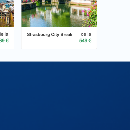
de la
de la
Strasbourg City Break
39 €
549 €