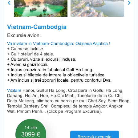
Previous
Next
Vietnam-Cambodgia
Excursie avion.
Va invitam in Vietnam-Cambodgia: Odiseea Asiatica !
+ Cu mese incluse.
+ Cu Hoteluri de 4 stele.
+ Cu tururi, vizite si excursii incluse.
+ Avem si ghizi locali.
+ Inclus croaziera in fabulosul Golf Ha Long.
+ Inclus si biletele de intrare la obiectivele turistice.
+ Am inclus si trei zboruri locale, pentru confortul Dvs.
Vizitam
Hanoi, Golful Ha Long, Croaziera in Golful Ha Long,
Danang, Hoi An, Hue, Ho Chi Minh, Tunelurile de la Cu Chi,
Delta Mekong, plimbare cu barca pe raul Chet Say, Siem Reap,
Templul Banteay Srei, Complexul de temple Angkor, Angkor
Wat, Phnom Penh... (click pe Program Excursie).
14 zile
3099 €
Rezervă excursia