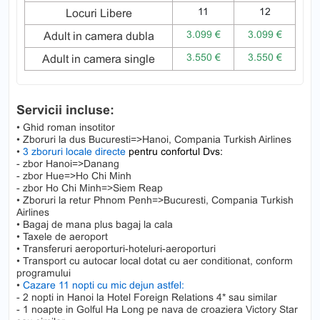
11
12
Locuri Libere
3.099 €
3.099 €
Adult in camera dubla
3.550 €
3.550 €
Adult in camera single
Servicii incluse:
• Ghid roman insotitor
• Zboruri la dus Bucuresti=>Hanoi, Compania Turkish Airlines
•
3 zboruri locale directe
pentru confortul Dvs:
- zbor Hanoi=>Danang
- zbor Hue=>Ho Chi Minh
- zbor Ho Chi Minh=>Siem Reap
• Zboruri la retur Phnom Penh=>Bucuresti, Compania Turkish
Airlines
• Bagaj de mana plus bagaj la cala
• Taxele de aeroport
• Transferuri aeroporturi-hoteluri-aeroporturi
• Transport cu autocar local dotat cu aer conditionat, conform
programului
•
Cazare 11 nopti cu mic dejun astfel:
- 2 nopti in Hanoi la Hotel Foreign Relations 4* sau similar
- 1 noapte in Golful Ha Long pe nava de croaziera Victory Star