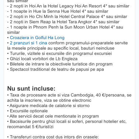
sau similar
- 2 nopti in Hoi An la Hotel Legacy Hoi An Resort 4* sau similar
- 1 noapte in Hue la Senna Hue Hotel 4* sau similar
- 2 nopti in Ho Chi Minh la Hotel Central Palace 4* sau similar
- 2 nopti in Siem Reap la Hotel Tara Angkor 4* sau similar
- 1 noapte in Phnom Penh la Sun Moon Urban Hotel 4* sau
similar
•
Croaziera in Golful Ha Long
•
2 pranzuri si 1 cina
conform programului-preparatele servite
la mesele principale au specific local, bauturi neincluse
• Tururile, vizitele si excursiile din programul excursiei
• Ghizi locali vorbitori de Lb Engleza
• Biletele de intrare la obiectivele turistice din program
• Spectacol traditional de teatru de papusi pe apa
Nu sunt incluse:
• Taxa de procesare acte si viza Cambodgia, 40 €/persoana, se
achita la inscriere, viza se obtine electronic
• Asigurare medicala de calatorie si storno
• Excursiile optionale
• Alte servicii decat cele mentionate in program
• Bacsisurile pentru ghizi locali si soferi, personal hotelier etc,
recomandat 5 €/turist/zi
• Transferuri contra cost dus intors din orasele: