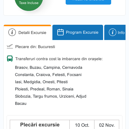
Taxe Incluse
Detalii Excursie
Program Excursie
Info p
Plecare din: Bucuresti
Transferuri contra cost la imbarcare din orașele:
Brasov, Buzau, Campina, Cernavoda
Constanta, Craiova, Fetesti, Focsani
Iasi, Medgidia, Onesti, Pitesti
Ploiesti, Predeal, Roman, Sinaia
Slobozia, Targu frumos, Urziceni, Adjud
Bacau
Plecări excursie
10 Oct.
02 Nov.