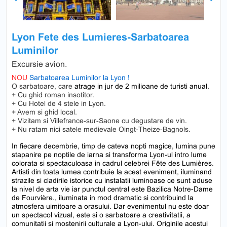
Previous
Next
Lyon Fete des Lumieres-Sarbatoarea
Luminilor
Excursie avion.
NOU
Sarbatoarea Luminilor la Lyon !
O sarbatoare, care
atrage in jur de 2 milioane de turisti anual.
+ Cu ghid roman insotitor.
+ Cu Hotel de 4 stele in Lyon.
+ Avem si ghid local.
+ Vizitam si Villefrance-sur-Saone cu degustare de vin.
+ Nu ratam nici satele medievale Oingt-Theize-Bagnols.
In fiecare decembrie, timp de cateva nopti magice, lumina pune
stapanire pe noptile de iarna si transforma Lyon-ul intro lume
colorata si spectaculoasa in cadrul celebrei Fête des Lumières.
Artisti din toata lumea contribuie la acest eveniment, iluminand
strazile si cladirile istorice cu instalatii luminoase ce sunt aduse
la nivel de arta vie iar punctul central este Bazilica Notre-Dame
de Fourvière., iluminata in mod dramatic si contribuind la
atmosfera uimitoare a orasului. Dar evenimentul nu este doar
un spectacol vizual, este si o sarbatoare a creativitatii, a
comunitatii si mostenirii culturale a Lyon-ului. Originile acestui