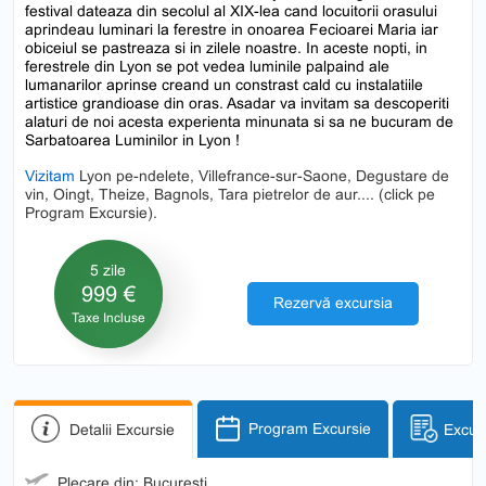
festival dateaza din secolul al XIX-lea cand locuitorii orasului
aprindeau luminari la ferestre in onoarea Fecioarei Maria iar
obiceiul se pastreaza si in zilele noastre. In aceste nopti, in
ferestrele din Lyon se pot vedea luminile palpaind ale
lumanarilor aprinse creand un constrast cald cu instalatiile
artistice grandioase din oras. Asadar va invitam sa descoperiti
alaturi de noi acesta experienta minunata si sa ne bucuram de
Sarbatoarea Luminilor in Lyon !
Vizitam
Lyon pe-ndelete, Villefrance-sur-Saone, Degustare de
vin, Oingt, Theize, Bagnols, Tara pietrelor de aur.... (click pe
Program Excursie).
5 zile
999 €
Rezervă excursia
Taxe Incluse
Detalii Excursie
Program Excursie
Excurs
Plecare din: Bucuresti