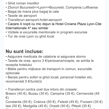
• Ghid roman insotitor
• Zboruri Bucuresti=>Lyon=>Bucuresti, Compania Lufthansa
• Bagaj de mana plus bagaj la cala
• Taxele de aeroport
• Transferuri aeroport-hotel-aeroport
•
Cazare 4 nopti cu mic dejun la Hotel Crowne Plaza Lyon-Cite
Internationale 4* sau similar
• Vizitele si excursiile mentionate in program excursie
• Tur de oras Lyon cu ghid local
Nu sunt incluse:
• Asigurare medicala de calatorie si asigurare storno
• Taxele de oras, aprox 3 €/persoana/noapte, se achita la
receptia hotelului
• Bilete pentru mijloace de transport in comun, excursiile
optionale
• Bacsis pentru soferi si ghizi locali, personal hotelier etc,
recomandat 5 €/turist/zi
• Transferuri contra cost dus intors din orasele:
Brasov (40 €), Buzau (30 €), Campina (35 €), Cernavoda (45
€)
Constanta (50 €), Craiova (50 €), Fetesti (45 €), Focsani (35 €)
Iasi (50 €), Medgidia (45 €), Onesti (50 €), Pitesti (35 €)