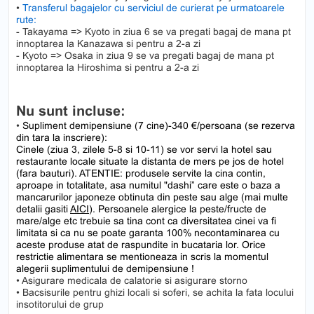
•
Transferul bagajelor cu serviciul de curierat pe urmatoarele
rute:
- Takayama => Kyoto in ziua 6 se va pregati bagaj de mana pt
innoptarea la Kanazawa si pentru a 2-a zi
- Kyoto => Osaka in ziua 9 se va pregati bagaj de mana pt
innoptarea la Hiroshima si pentru a 2-a zi
Nu sunt incluse:
•
Supliment demipensiune (7 cine)-340 €/persoana (se rezerva
din tara la inscriere):
Cinele (ziua 3, zilele 5-8 si 10-11) se vor servi la hotel sau
restaurante locale situate la distanta de mers pe jos de hotel
(fara bauturi). ATENTIE: produsele servite la cina contin,
aproape in totalitate, asa numitul "dashi” care este o baza a
mancarurilor japoneze obtinuta din peste sau alge (mai multe
detalii gasiti
AICI
). Persoanele alergice la peste/fructe de
mare/alge etc trebuie sa tina cont ca diversitatea cinei va fi
limitata si ca nu se poate garanta 100% necontaminarea cu
aceste produse atat de raspundite in bucataria lor. Orice
restrictie alimentara se mentioneaza in scris la momentul
alegerii suplimentului de demipensiune !
• Asigurare medicala de calatorie si asigurare storno
• Bacsisurile pentru ghizi locali si soferi, se achita la fata locului
insotitorului de grup