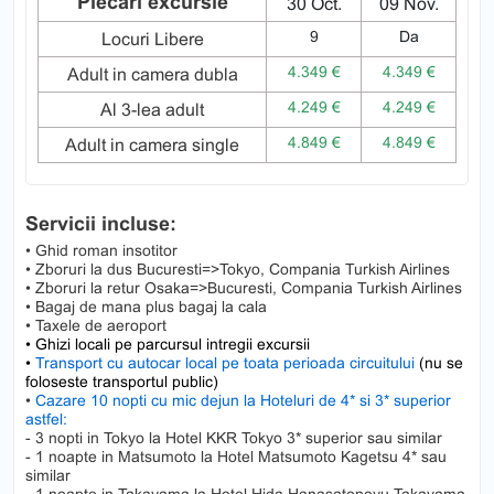
Plecări excursie
30 Oct.
09 Nov.
9
Da
Locuri Libere
4.349 €
4.349 €
Adult in camera dubla
4.249 €
4.249 €
Al 3-lea adult
4.849 €
4.849 €
Adult in camera single
Servicii incluse:
• Ghid roman insotitor
• Zboruri la dus Bucuresti=>Tokyo, Compania Turkish Airlines
• Zboruri la retur Osaka=>Bucuresti, Compania Turkish Airlines
• Bagaj de mana plus bagaj la cala
• Taxele de aeroport
• Ghizi locali pe parcursul intregii excursii
•
Transport cu autocar local pe toata perioada circuitului
(nu se
foloseste transportul public)
•
Cazare 10 nopti cu mic dejun la Hoteluri de 4* si 3* superior
astfel:
- 3 nopti in Tokyo la Hotel KKR Tokyo 3* superior sau similar
- 1 noapte in Matsumoto la Hotel Matsumoto Kagetsu 4* sau
similar