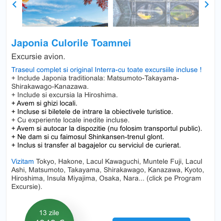
Previous
Next
Japonia Culorile Toamnei
Excursie avion.
Traseul complet si original Interra-cu toate excursiile incluse !
+ Include Japonia traditionala: Matsumoto-Takayama-
Shirakawago-Kanazawa.
+ Include si excursia la Hiroshima.
+ Avem si ghizi locali.
+ Incluse si biletele de intrare la obiectivele turistice.
+ Cu experiente locale inedite incluse.
+ Avem si autocar la dispozitie (nu folosim transportul public).
+ Ne dam si cu faimosul Shinkansen-trenul glont.
+ Inclus si transfer al bagajelor cu serviciul de curierat.
Vizitam
Tokyo, Hakone, Lacul Kawaguchi, Muntele Fuji, Lacul
Ashi, Matsumoto, Takayama, Shirakawago, Kanazawa, Kyoto,
Hiroshima, Insula Miyajima, Osaka, Nara... (click pe Program
Excursie).
13 zile