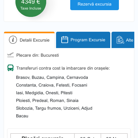
4349 €
Rezervă excursia
Taxe Incluse
Detalii Excursie
Program Excursie
Alte i
Plecare din: Bucuresti
Transferuri contra cost la imbarcare din orașele:
Brasov, Buzau, Campina, Cernavoda
Constanta, Craiova, Fetesti, Focsani
Iasi, Medgidia, Onesti, Pitesti
Ploiesti, Predeal, Roman, Sinaia
Slobozia, Targu frumos, Urziceni, Adjud
Bacau