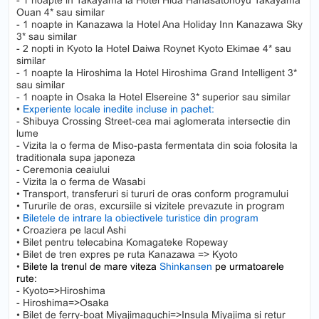
- 1 noapte in Takayama la Hotel Hida Hanasatonoyu Takayama
Ouan 4* sau similar
- 1 noapte in Kanazawa la Hotel Ana Holiday Inn Kanazawa Sky
3* sau similar
- 2 nopti in Kyoto la Hotel Daiwa Roynet Kyoto Ekimae 4* sau
similar
- 1 noapte la Hiroshima la Hotel Hiroshima Grand Intelligent 3*
sau similar
- 1 noapte in Osaka la Hotel Elsereine 3* superior sau similar
•
Experiente locale inedite incluse in pachet:
- Shibuya Crossing Street-cea mai aglomerata intersectie din
lume
- Vizita la o ferma de Miso-pasta fermentata din soia folosita la
traditionala supa japoneza
- Ceremonia ceaiului
- Vizita la o ferma de Wasabi
• Transport, transferuri si tururi de oras conform programului
• Tururile de oras, excursiile si vizitele prevazute in program
•
Biletele de intrare la obiectivele turistice din program
• Croaziera pe lacul Ashi
• Bilet pentru telecabina Komagateke Ropeway
• Bilet de tren expres pe ruta Kanazawa => Kyoto
•
Bilete la trenul de mare viteza
Shinkansen
pe urmatoarele
rute:
- Kyoto=>Hiroshima
- Hiroshima=>Osaka
• Bilet de ferry-boat Miyajimaguchi=>Insula Miyajima si retur